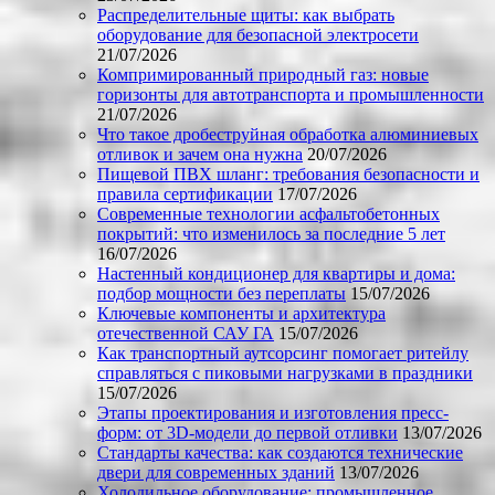
Распределительные щиты: как выбрать
оборудование для безопасной электросети
21/07/2026
Компримированный природный газ: новые
горизонты для автотранспорта и промышленности
21/07/2026
Что такое дробеструйная обработка алюминиевых
отливок и зачем она нужна
20/07/2026
Пищевой ПВХ шланг: требования безопасности и
правила сертификации
17/07/2026
Современные технологии асфальтобетонных
покрытий: что изменилось за последние 5 лет
16/07/2026
Настенный кондиционер для квартиры и дома:
подбор мощности без переплаты
15/07/2026
Ключевые компоненты и архитектура
отечественной САУ ГА
15/07/2026
Как транспортный аутсорсинг помогает ритейлу
справляться с пиковыми нагрузками в праздники
15/07/2026
Этапы проектирования и изготовления пресс-
форм: от 3D-модели до первой отливки
13/07/2026
Стандарты качества: как создаются технические
двери для современных зданий
13/07/2026
Холодильное оборудование: промышленное