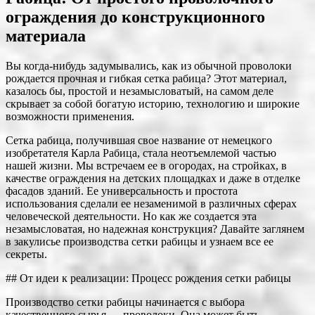
ограждения до конструкционного
материала
Вы когда-нибудь задумывались, как из обычной проволоки
рождается прочная и гибкая сетка рабица? Этот материал,
казалось бы, простой и незамысловатый, на самом деле
скрывает за собой богатую историю, технологию и широкие
возможности применения.
Сетка рабица, получившая свое название от немецкого
изобретателя Карла Рабица, стала неотъемлемой частью
нашей жизни. Мы встречаем ее в огородах, на стройках, в
качестве ограждения на детских площадках и даже в отделке
фасадов зданий. Ее универсальность и простота
использования сделали ее незаменимой в различных сферах
человеческой деятельности. Но как же создается эта
незамысловатая, но надежная конструкция? Давайте заглянем
в закулисье производства сетки рабицы и узнаем все ее
секреты.
## От идеи к реализации: Процесс рождения сетки рабицы
Производство сетки рабицы начинается с выбора
качественного сырья — проволоки. Она может быть