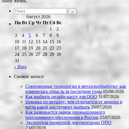
нашу жизнь.
Август 2026
Пн
Вт
Ср
Чт
Пт
Сб
Вс
1
2
3
4
5
6
7
8
9
10
11
12
13
14
15
16
17
18
19
20
21
22
23
24
25
26
27
28
29
30
31
« Июл
Свежие записи
Современные технологии в металлообработке: как
изменилась отрасль за последние годы
05/08/2026
Как выбрать онлайн-кассу для ООО
31/07/2026
Цековка по металлу: чем отличается от зенкера и
когда какой инструмент выбрать
29/07/2026
Как развивается рынок промышленного
программного обеспечения в России
25/07/2026
Экспертиза проектной документации ОПО
23/07/2026