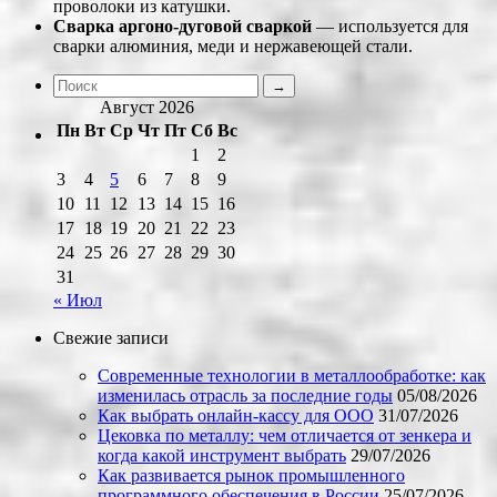
проволоки из катушки.
Сварка аргоно-дуговой сваркой
— используется для
сварки алюминия, меди и нержавеющей стали.
Август 2026
Пн
Вт
Ср
Чт
Пт
Сб
Вс
1
2
3
4
5
6
7
8
9
10
11
12
13
14
15
16
17
18
19
20
21
22
23
24
25
26
27
28
29
30
31
« Июл
Свежие записи
Современные технологии в металлообработке: как
изменилась отрасль за последние годы
05/08/2026
Как выбрать онлайн-кассу для ООО
31/07/2026
Цековка по металлу: чем отличается от зенкера и
когда какой инструмент выбрать
29/07/2026
Как развивается рынок промышленного
программного обеспечения в России
25/07/2026