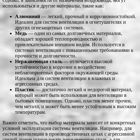
Однако, в зависимости от назначения воздуховода, могут
использоваться и другие материалы, такие как:
Алюминий
— легкий, прочный и коррозионностойкий.
Идеален для систем вентиляции в огнетушителях и
других огнезащитных системах.
Медь
— один из самых долговечных материалов,
обладает хорошей теплопроводностью и
привлекательным внешним видом. Используется в
системах вентиляции с повышенными требованиями к
прочности и долговечности.
Нержавеющая сталь
— отличается высокой
устойчивостью к коррозии и воздействию
неблагоприятных факторов окружающей среды.
Идеальна для систем вентиляции в влажных и
агрессивных средах.
Пластик
— достаточно легкий и недорогой материал,
который может быть использован для вентиляции в
бытовых помещениях. Однако, пластик менее прочен,
чем металл, и может быть менее устойчивым к высоким
температурам.
Важно отметить, что выбор материала зависит от конкретных
условий эксплуатации системы вентиляции. Например, для
систем вентиляции в производственных цехах с агрессивной
средой лучше использовать нержавеющую сталь, а для