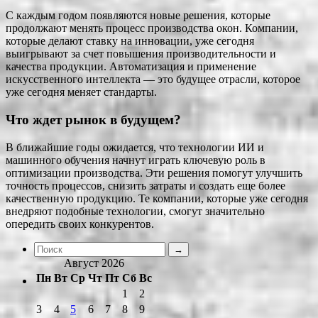
С каждым годом появляются новые решения, которые
продолжают менять процесс производства окон. Компании,
которые делают ставку на инновации, уже сегодня
выигрывают за счет повышения производительности и
качества продукции. Автоматизация и применение
искусственного интеллекта — это будущее отрасли, которое
уже сегодня меняет стандарты.
Что ждет рынок в будущем?
В ближайшие годы ожидается, что технологии ИИ и
машинного обучения начнут играть ключевую роль в
оптимизации производства. Эти решения помогут улучшить
точность процессов, снизить затраты и создать еще более
качественную продукцию. Те компании, которые уже сегодня
внедряют подобные технологии, смогут значительно
опередить своих конкурентов.
Август 2026
Пн
Вт
Ср
Чт
Пт
Сб
Вс
1
2
3
4
5
6
7
8
9