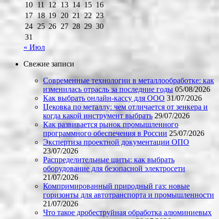
10
11
12
13
14
15
16
17
18
19
20
21
22
23
24
25
26
27
28
29
30
31
« Июл
Свежие записи
Современные технологии в металлообработке: как
изменилась отрасль за последние годы
05/08/2026
Как выбрать онлайн-кассу для ООО
31/07/2026
Цековка по металлу: чем отличается от зенкера и
когда какой инструмент выбрать
29/07/2026
Как развивается рынок промышленного
программного обеспечения в России
25/07/2026
Экспертиза проектной документации ОПО
23/07/2026
Распределительные щиты: как выбрать
оборудование для безопасной электросети
21/07/2026
Компримированный природный газ: новые
горизонты для автотранспорта и промышленности
21/07/2026
Что такое дробеструйная обработка алюминиевых