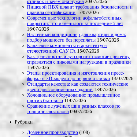
отливок и зачем она нужна
20/07/2026
Пищевой ПВХ шланг: требования безопасности и
правила сертификации
17/07/2026
Современные технологии асфальтобетонных
покрытий: что изменилось за последние 5 лет
16/07/2026
Настенный кондиционер для квартиры и дома:
подбор мощности без переплаты
15/07/2026
Ключевые компоненты и архитектура
отечественной САУ ГА
15/07/2026
Как транспортный аутсорсинг помогает ритейлу
справляться с пиковыми нагрузками в праздники
15/07/2026
Этапы проектирования и изготовления пресс-
форм: от 3D-модели до первой отливки
13/07/2026
Стандарты качества: как создаются технические
двери для современных зданий
13/07/2026
Холодильное оборудование: промышленное
против бытового
11/07/2026
Сравнение лужёных шин разных классов по
толщине слоя олова
09/07/2026
Рубрики
Доменное производство
(108)