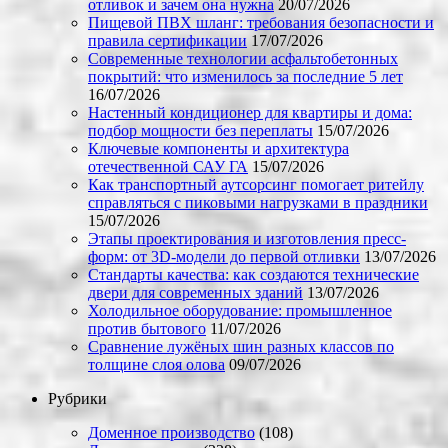
отливок и зачем она нужна
20/07/2026
Пищевой ПВХ шланг: требования безопасности и
правила сертификации
17/07/2026
Современные технологии асфальтобетонных
покрытий: что изменилось за последние 5 лет
16/07/2026
Настенный кондиционер для квартиры и дома:
подбор мощности без переплаты
15/07/2026
Ключевые компоненты и архитектура
отечественной САУ ГА
15/07/2026
Как транспортный аутсорсинг помогает ритейлу
справляться с пиковыми нагрузками в праздники
15/07/2026
Этапы проектирования и изготовления пресс-
форм: от 3D-модели до первой отливки
13/07/2026
Стандарты качества: как создаются технические
двери для современных зданий
13/07/2026
Холодильное оборудование: промышленное
против бытового
11/07/2026
Сравнение лужёных шин разных классов по
толщине слоя олова
09/07/2026
Рубрики
Доменное производство
(108)