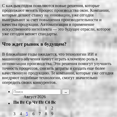
С каждым годом появляются новые решения, которые
продолжают менять процесс производства окон. Компании,
которые делают ставку на инновации, уже сегодня
выигрывают за счет повышения производительности и
качества продукции. Автоматизация и применение
искусственного интеллекта — это будущее отрасли, которое
уже сегодня меняет стандарты.
Что ждет рынок в будущем?
В ближайшие годы ожидается, что технологии ИИ и
машинного обучения начнут играть ключевую роль в
оптимизации производства. Эти решения помогут улучшить
точность процессов, снизить затраты и создать еще более
качественную продукцию. Те компании, которые уже сегодня
внедряют подобные технологии, смогут значительно
опередить своих конкурентов.
Август 2026
Пн
Вт
Ср
Чт
Пт
Сб
Вс
1
2
3
4
5
6
7
8
9