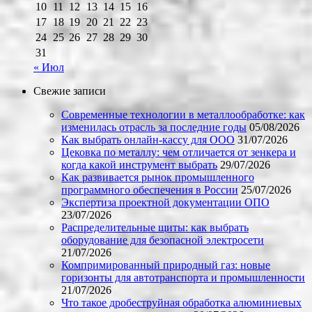
10
11
12
13
14
15
16
17
18
19
20
21
22
23
24
25
26
27
28
29
30
31
« Июл
Свежие записи
Современные технологии в металлообработке: как
изменилась отрасль за последние годы
05/08/2026
Как выбрать онлайн-кассу для ООО
31/07/2026
Цековка по металлу: чем отличается от зенкера и
когда какой инструмент выбрать
29/07/2026
Как развивается рынок промышленного
программного обеспечения в России
25/07/2026
Экспертиза проектной документации ОПО
23/07/2026
Распределительные щиты: как выбрать
оборудование для безопасной электросети
21/07/2026
Компримированный природный газ: новые
горизонты для автотранспорта и промышленности
21/07/2026
Что такое дробеструйная обработка алюминиевых