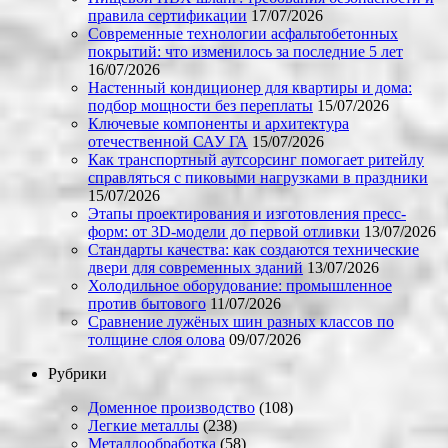
правила сертификации
17/07/2026
Современные технологии асфальтобетонных
покрытий: что изменилось за последние 5 лет
16/07/2026
Настенный кондиционер для квартиры и дома:
подбор мощности без переплаты
15/07/2026
Ключевые компоненты и архитектура
отечественной САУ ГА
15/07/2026
Как транспортный аутсорсинг помогает ритейлу
справляться с пиковыми нагрузками в праздники
15/07/2026
Этапы проектирования и изготовления пресс-
форм: от 3D-модели до первой отливки
13/07/2026
Стандарты качества: как создаются технические
двери для современных зданий
13/07/2026
Холодильное оборудование: промышленное
против бытового
11/07/2026
Сравнение лужёных шин разных классов по
толщине слоя олова
09/07/2026
Рубрики
Доменное производство
(108)
Легкие металлы
(238)
Металлообработка
(58)