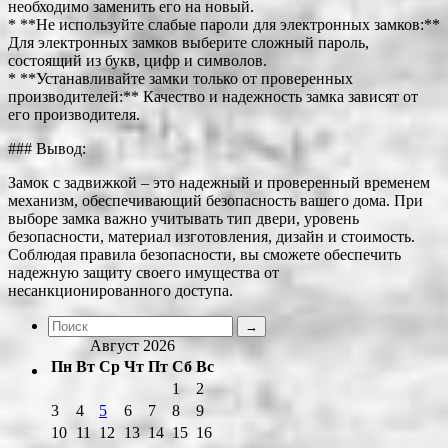
необходимо заменить его на новый.
* **Не используйте слабые пароли для электронных замков:**
Для электронных замков выберите сложный пароль,
состоящий из букв, цифр и символов.
* **Устанавливайте замки только от проверенных
производителей:** Качество и надежность замка зависят от
его производителя.
### Вывод:
Замок с задвижкой – это надежный и проверенный временем
механизм, обеспечивающий безопасность вашего дома. При
выборе замка важно учитывать тип двери, уровень
безопасности, материал изготовления, дизайн и стоимость.
Соблюдая правила безопасности, вы сможете обеспечить
надежную защиту своего имущества от
несанкционированного доступа.
Август 2026
Пн
Вт
Ср
Чт
Пт
Сб
Вс
1
2
3
4
5
6
7
8
9
10
11
12
13
14
15
16