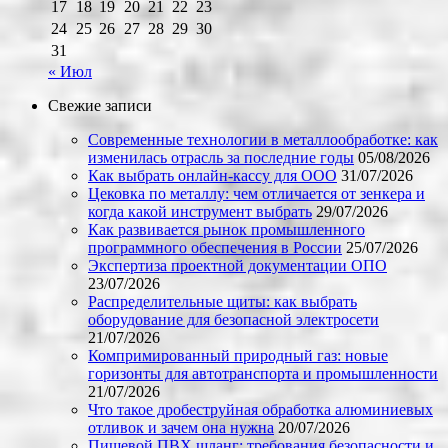
17
18
19
20
21
22
23
24
25
26
27
28
29
30
31
« Июл
Свежие записи
Современные технологии в металлообработке: как
изменилась отрасль за последние годы
05/08/2026
Как выбрать онлайн-кассу для ООО
31/07/2026
Цековка по металлу: чем отличается от зенкера и
когда какой инструмент выбрать
29/07/2026
Как развивается рынок промышленного
программного обеспечения в России
25/07/2026
Экспертиза проектной документации ОПО
23/07/2026
Распределительные щиты: как выбрать
оборудование для безопасной электросети
21/07/2026
Компримированный природный газ: новые
горизонты для автотранспорта и промышленности
21/07/2026
Что такое дробеструйная обработка алюминиевых
отливок и зачем она нужна
20/07/2026
Пищевой ПВХ шланг: требования безопасности и