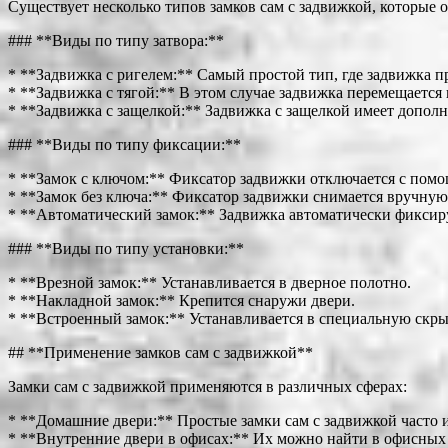
Существует несколько типов замков сам с задвижкой, которые
### **Виды по типу затвора:**
* **Задвижка с ригелем:** Самый простой тип, где задвижка п
* **Задвижка с тягой:** В этом случае задвижка перемещаетс
* **Задвижка с защелкой:** Задвижка с защелкой имеет допол
### **Виды по типу фиксации:**
* **Замок с ключом:** Фиксатор задвижки отключается с пом
* **Замок без ключа:** Фиксатор задвижки снимается вручну
* **Автоматический замок:** Задвижка автоматически фиксиру
### **Виды по типу установки:**
* **Врезной замок:** Устанавливается в дверное полотно.
* **Накладной замок:** Крепится снаружи двери.
* **Встроенный замок:** Устанавливается в специальную скр
## **Применение замков сам с задвижкой**
Замки сам с задвижкой применяются в различных сферах:
* **Домашние двери:** Простые замки сам с задвижкой часто 
* **Внутренние двери в офисах:** Их можно найти в офисных к