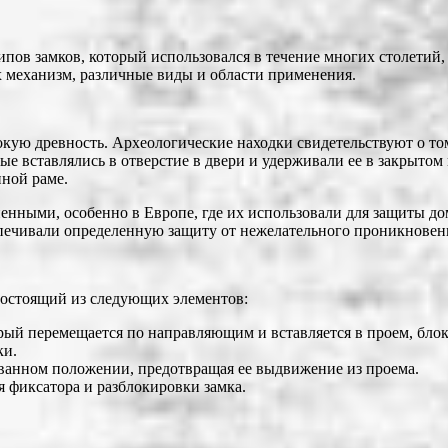
ипов замков, который использовался в течение многих столетий,
х механизм, различные виды и области применения.
окую древность. Археологические находки свидетельствуют о то
рые вставлялись в отверстие в двери и удерживали ее в закрыто
нной раме.
ненными, особенно в Европе, где их использовали для защиты д
спечивали определенную защиту от нежелательного проникновен
 состоящий из следующих элементов:
рый перемещается по направляющим и вставляется в проем, блок
ки.
ванном положении, предотвращая ее выдвижение из проема.
 фиксатора и разблокировки замка.