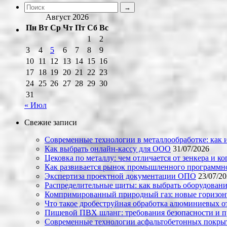
Август 2026
Пн
Вт
Ср
Чт
Пт
Сб
Вс
1
2
3
4
5
6
7
8
9
10
11
12
13
14
15
16
17
18
19
20
21
22
23
24
25
26
27
28
29
30
31
« Июл
Свежие записи
Современные технологии в металлообработке: как и
Как выбрать онлайн-кассу для ООО
31/07/2026
Цековка по металлу: чем отличается от зенкера и к
Как развивается рынок промышленного программно
Экспертиза проектной документации ОПО
23/07/2
Распределительные щиты: как выбрать оборудовани
Компримированный природный газ: новые горизон
Что такое дробеструйная обработка алюминиевых о
Пищевой ПВХ шланг: требования безопасности и 
Современные технологии асфальтобетонных покрыти