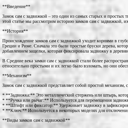
**Введение**
Замок сам с задвижкой – это один из самых старых и простых т
этой статье мы рассмотрим историю замков сам с задвижкой, и
**История**
Происхождение замков сам с задвижкой уходит корнями в глуб
Греции и Риме. Сначала это были простые бруски дерева, кото
добавлением защелки, которая фиксировала задвижку в деревя
В Средние века замки сам с задвижкой стали более распростра
относительно простыми и их легко было взломать, но они обе
**Механизм**
Замок сам с задвижкой представляет собой простой механизм,
* **Задвижка:** Это металлический стержень или штырь, кото
* **Ручка или рычаг:** Используется для перемещения задвиж
* **Штифт или фиксатор:** Удерживает задвижку в зафиксиро
* **Ключ:** Используется в некоторых моделях для отключения
**Виды замков сам с задвижкой**