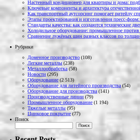
Настенный кондиционер для квартиры и дома: под
Ключевые компоненты и архитектура отечественн
Как транспортный аутсорсинг помогает ритейлу сп
Этапы проектирования и изготовления пресс-форм:
Стандарты качества: как создаются технические дв
Холодильное оборудование: промышленное против
Сравнение лужёных шин разных классов по толщин
Рубрики
Доменное производство
(108)
Легкие металлы
(238)
Металлообработка
(58)
Новости
(295)
Оборудование
(2 513)
Оборудование для литейного производства
(54)
Оборудование для производства
(141)
Производственные линии
(79)
Промышленное оборудование
(1 194)
Тяжелые металлы
(95)
Цинковое покрытие
(77)
Поиск
Поиск
Recent Posts