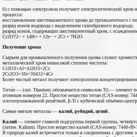
6) с помощью электролиза получают электролитический хром и
процесса:
восстановление шестивалентного хрома до трехвалентного с пе
разряд ионов водорода с выделением газообразного водорода;
разряд ионов, содержащих шестивалентный хром, с осаждением
Cr2O72− + 14Н+ + 12е− = 2Cr + 7H2O
Получение
хрома
Сырьем для промышленного получения хрома служит хромисты
металлический хром невысокой степени чистоты:
Cr2O3+Аl=Аl2O3+2Cr
2Cr2O3+3Si=3SiO2+4Cr
Более чистый металл получают электролизом концентрированн
Тита́н — (лат. Titanium; обозначается символом Ti) — элемен
атомным номером 22. Простое вещество титан (CAS-номер: 7440
плотноупакованной решёткой, β-Ti с кубической объёмно-цент
Самые мягкие металлы —
калий, рубидий, цезий
.
Калий
— элемент главной подгруппы первой группы, четвёрто
(латин. Kalium). Простое вещество калий (CAS-номер: 7440-09
В природе калий встречается только в соединениях с другими э