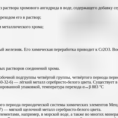
з раствора хромового ангидрида в воде, содержащего добавку с
реходом его в раствор;
 металлического хрома;
й железняк. Его химическая переработка приводит к Cr2O3. В
ых растворов соединений хрома.
т побочной подгруппы четвёртой группы, четвёртого периода пер
-32-6) — лёгкий металл серебристо-белого цвета. Существует в
рированной упаковкой, температура перехода α↔β 883 °C
го периода периодической системы химических элементов Менд
-7) — мягкий щелочной металл серебристо-белого цвета.
лементами, например, в морской воде, а также во многих минера