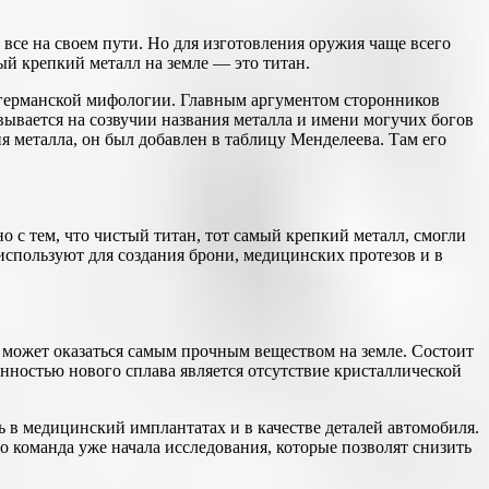
 все на своем пути. Но для изготовления оружия чаще всего
мый крепкий металл на земле — это титан.
з германской мифологии. Главным аргументом сторонников
овывается на созвучии названия металла и имени могучих богов
я металла, он был добавлен в таблицу Менделеева. Там его
о с тем, что чистый титан, тот самый крепкий металл, смогли
о используют для создания брони, медицинских протезов и в
в может оказаться самым прочным веществом на земле. Состоит
енностью нового сплава является отсутствие кристаллической
ь в медицинский имплантатах и в качестве деталей автомобиля.
 команда уже начала исследования, которые позволят снизить