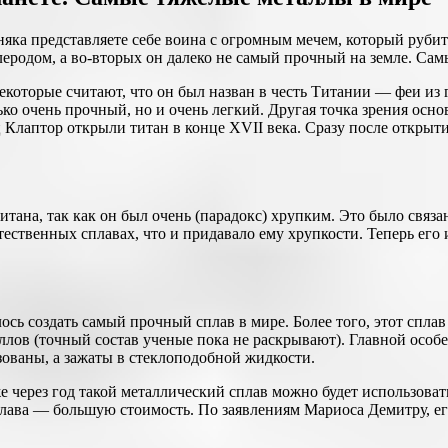
няка представляете себе воина с огромным мечем, который рубит
глеродом, а во-вторых он далеко не самый прочный на земле. Са
Некоторые считают, что он был назван в честь Титании — феи и
ько очень прочный, но и очень легкий. Другая точка зрения осн
 Клаптор открыли титан в конце XVII века. Сразу после открыти
ана, так как он был очень (парадокс) хрупким. Это было связан
естественных сплавах, что и придавало ему хрупкости. Теперь ег
ось создать самый прочный сплав в мире. Более того, этот спла
аллов (точный состав ученые пока не раскрывают). Главной особ
зованы, а зажаты в стеклоподобной жидкости.
е через год такой металлический сплав можно будет использоват
ава — большую стоимость. По заявлениям Мариоса Демитру, его