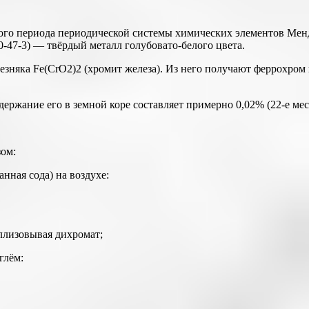
го периода периодической системы химических элементов Менде
0-47-3) — твёрдый металл голубовато-белого цвета.
езняка Fe(CrO2)2 (хромит железа). Из него получают феррохром 
ержание его в земной коре составляет примерно 0,02% (22-е мес
ом:
нная сода) на воздухе:
аллизовывая дихромат;
глём: