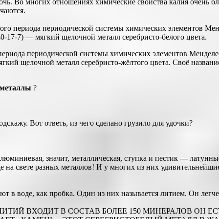
лочь. Во многих отношениях химические свойства калия очень б
чаются.
ого периода периодической системы химических элементов Менд
40-17-7) — мягкий щелочной металл серебристо-белого цвета.
риода периодической системы химических элементов Менделеева
ягкий щелочной металл серебристо-жёлтого цвета. Своё названи
металлы
?
скажу. Вот ответь, из чего сделано грузило для удочки?
юминиевая, значит, металлическая, ступка и пестик — латунные
на свете разных металлов! И у многих из них удивительнейшие 
ют в воде, как пробка. Один из них называется литием. Он легче 
А. ЛИТИЙ ВХОДИТ В СОСТАВ БОЛЕЕ 150 МИНЕРАЛОВ ОН