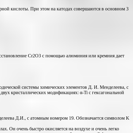
ерной кислоты. При этом на катодах совершаются в основном 3
осстановление Cr2O3 с помощью алюминия или кремния дает
иодической системы химических элементов Д. И. Менделеева, с
 двух кристаллических модификациях: α-Ti с гексагональной
елеева Д.И., с атомным номером 19. Обозначается символом K
лах. Он очень быстро окисляется на воздухе и очень легко