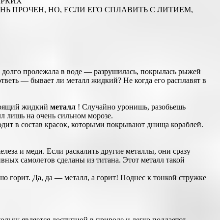
АРКИХ
ПРОЧЕН, НО, ЕСЛИ ЕГО СПЛАВИТЬ С ЛИТИЕМ,
 а долго пролежала в воде — разрушилась, покрылась рыжей
ответь — бывает ли металл жидкий? Не когда его расплавят в
стоящий жидкий
металл
! Случайно уронишь, разобьешь
л лишь на очень сильном морозе.
ходит в состав красок, которыми покрывают днища кораблей.
елеза и меди. Если раскалить другие металлы, они сразу
тивных самолетов сделаны из титана. Этот металл такой
шо горит. Да, да — металл, а горит! Поднес к тонкой стружке
ольку является доступной в природе и легко поддается