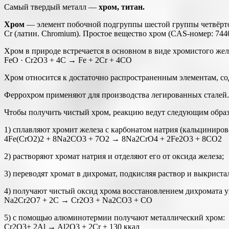
Самый твердый металл —
хром, титан.
Хром
— элемент побочной подгруппы шестой группы четвёрто
Cr (латин. Chromium). Простое вещество хром (CAS-номер: 744
Хром в природе встречается в основном в виде хромистого жел
FeO · Cr2O3 + 4C → Fe + 2Cr + 4CO
Хром относится к достаточно распространенным элементам, сод
Феррохром применяют для производства легированных сталей.
Чтобы получить чистый хром, реакцию ведут следующим образ
1) сплавляют хромит железа с карбонатом натрия (кальцинирова
4Fe(CrO2)2 + 8Na2CO3 + 7O2 → 8Na2CrO4 + 2Fe2O3 + 8CO2
2) растворяют хромат натрия и отделяют его от оксида железа;
3) переводят хромат в дихромат, подкисляя раствор и выкрист
4) получают чистый оксид хрома восстановлением дихромата у
Na2Cr2O7 + 2C → Cr2O3 + Na2CO3 + CO
5) с помощью алюминотермии получают металлический хром:
Cr2O3+ 2Al → Al2O3 + 2Cr + 130 ккал