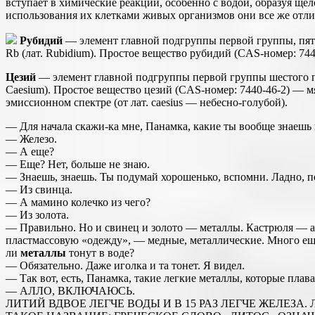
вступает в химические реакции, особенно с водой, образуя щё
использования их клетками живых организмов они все же отли
Рубидий
— элемент главной подгруппы первой группы, пят
Rb (лат. Rubidium). Простое вещество рубидий (CAS-номер: 74
Цезий
— элемент главной подгруппы первой группы шестого пе
Caesium). Простое вещество цезий (CAS-номер: 7440-46-2) — м
эмиссионном спектре (от лат. caesius — небесно-голубой).
— Для начала скажи-ка мне, Панамка, какие ты вообще знаешь
— Железо.
— А еще?
— Еще? Нет, больше не знаю.
— Знаешь, знаешь. Ты подумай хорошенько, вспомни. Ладно, под
— Из свинца.
— А мамино колечко из чего?
— Из золота.
— Правильно. Но и свинец и золото — металлы. Кастрюля — ал
пластмассовую «одежду», — медные, металлические. Много еще 
ли
металлы
тонут в воде?
— Обязательно. Даже иголка и та тонет. Я видел.
— Так вот, есть, Панамка, такие легкие металлы, которые плава
— АЛЛО, ВКЛЮЧАЮСЬ.
ЛИТИЙ ВДВОЕ ЛЕГЧЕ ВОДЫ И В 15 РАЗ ЛЕГЧЕ ЖЕЛЕЗ