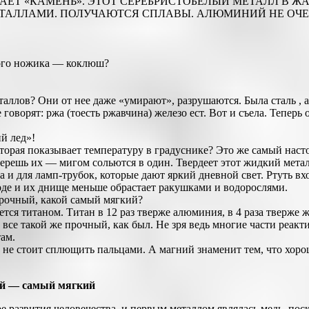
ЧАЕТ «КАМЕНЬ». ЭТОТ СЕРЕБРИСТОБЕЛЫЙ МЕТАЛЛ В Ж
АЛЛАМИ. ПОЛУЧАЮТСЯ СПЛАВЫ. АЛЮМИНИЙ НЕ ОЧЕНЬ 
ного ножика — коклюш?
еталлов? Они от нее даже «умирают», разрушаются. Была сталь ,
оворят: ржа (тоесть ржавчина) железо ест. Вот и съела. Теперь 
й лед»!
которая показывает температуру в градуснике? Это же самый на
ерешь их — мигом сольются в один. Твердеет этот жидкий метал
а и для ламп-трубок, которые дают яркий дневной свет. Ртуть в
оде и их днище меньше обрастает ракушками и водорослями.
прочный, какой самый мягкий?
тся титаном. Титан в 12 раз тверже алюминия, в 4 раза тверже ж
н все такой же прочный, как был. Не зря ведь многие части реак
ам.
го не стоит сплющить пальцами. А магний знаменит тем, что хоро
ой — самый мягкий
 развития человечества, и первым металлом являлась медь, поск