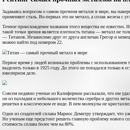
Задаваясь вопросом о самом прочном металле в мире, вы навер
применяют сталь. Во-первых это не металл, а сплав железа с у
Точное происхождение названия этого вещества не известно. 
такой точки зрения является плотность титана — металл не тол
— Титанов. Независимо друг от друга англичан Грегор и немец
можно найти под номером 22.
Титан — самый прочный металл в мире
Первое время у людей возникали проблемы с использованием тит
выделить только в 1925 году. До этого он попадался только в 
ювелирном деле.
Совсем недавно ученые из Калифорнии рассказали, что им удал
он из палладия и небольшого количества серебра и других мет
решетки в классическом ее виде. В нем молекулы не кристалли
Один из создателей сплава Мариос Демитру утверждает, что уж
Но ученым еще предстоит решить главную проблему нового спл
стоимость сплава более чем на 80%.