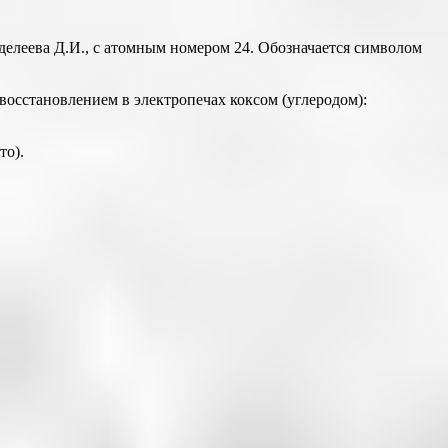
леева Д.И., с атомным номером 24. Обозначается символом
восстановлением в электропечах коксом (углеродом):
то).