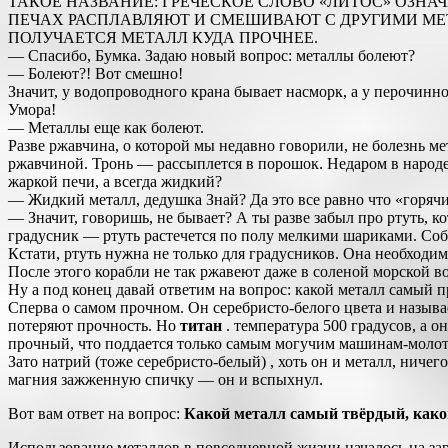
ТАКОЕ НАЗВАНИЕ: ГРЕЧЕСКОЕ СЛОВО «ЛИТОС» ОЗНА
ПЕЧАХ РАСПЛАВЛЯЮТ И СМЕШИВАЮТ С ДРУГИМИ МЕТ
ПОЛУЧАЕТСЯ МЕТАЛЛ КУДА ПРОЧНЕЕ.
— Спасибо, Бумка. Задаю новый вопрос: металлы болеют?
— Болеют?! Вот смешно!
Значит, у водопроводного крана бывает насморк, а у перочин
Умора!
— Металлы еще как болеют.
Разве ржавчина, о которой мы недавно говорили, не болезнь м
ржавчиной. Тронь — рассыплется в порошок. Недаром в народе г
жаркой печи, а всегда жидкий?
— Жидкий металл, дедушка Знай? Да это все равно что «горячи
— Значит, говоришь, не бывает? А ты разве забыл про ртуть, 
градусник — ртуть растечется по полу мелкими шариками. Соб
Кстати, ртуть нужна не только для градусников. Она необходим
После этого корабли не так ржавеют даже в соленой морской в
Ну а под конец давай ответим на вопрос: какой металл самый 
Сперва о самом прочном. Он серебристо-белого цвета и называе
потеряют прочность. Но
титан
. температура 500 градусов, а о
прочный, что поддается только самым могучим машинам-молот
Зато натрий (тоже серебристо-белый) , хоть он и металл, ниче
магния зажженную спичку — он и вспыхнул.
Вот вам ответ на вопрос:
Какой металл самый твёрдый, как
Использование металлов в повседневной жизни началось на заре