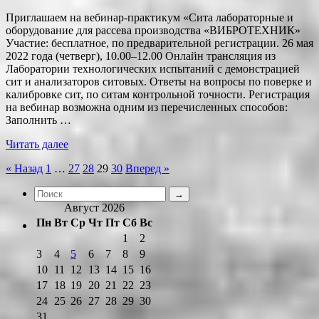
Приглашаем на вебинар-практикум «Сита лабораторные и
оборудование для рассева производства «ВИБРОТЕХНИК»
Участие: бесплатное, по предварительной регистрации. 26 мая
2022 года (четверг), 10.00–12.00 Онлайн трансляция из
Лаборатории технологических испытаний с демонстрацией
сит и анализаторов ситовых. Ответы на вопросы по поверке и
калибровке сит, по ситам контрольной точности. Регистрация
на вебинар возможна одним из перечисленных способов:
Заполнить …
Читать далее
Пагинация
« Назад
1
…
27
28
29
30
Вперед »
записей
Август 2026
Пн
Вт
Ср
Чт
Пт
Сб
Вс
1
2
3
4
5
6
7
8
9
10
11
12
13
14
15
16
17
18
19
20
21
22
23
24
25
26
27
28
29
30
31