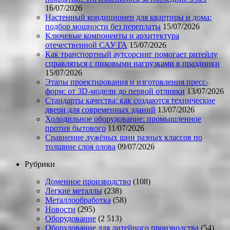
16/07/2026
Настенный кондиционер для квартиры и дома:
подбор мощности без переплаты
15/07/2026
Ключевые компоненты и архитектура
отечественной САУ ГА
15/07/2026
Как транспортный аутсорсинг помогает ритейлу
справляться с пиковыми нагрузками в праздники
15/07/2026
Этапы проектирования и изготовления пресс-
форм: от 3D-модели до первой отливки
13/07/2026
Стандарты качества: как создаются технические
двери для современных зданий
13/07/2026
Холодильное оборудование: промышленное
против бытового
11/07/2026
Сравнение лужёных шин разных классов по
толщине слоя олова
09/07/2026
Рубрики
Доменное производство
(108)
Легкие металлы
(238)
Металлообработка
(58)
Новости
(295)
Оборудование
(2 513)
Оборудование для литейного производства
(54)