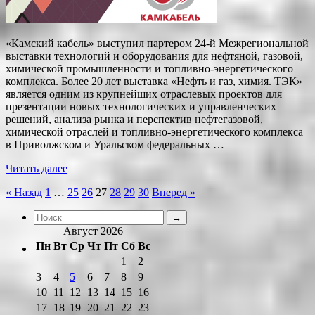
«Камский кабель» выступил партером 24-й Межрегиональной
выставки технологий и оборудования для нефтяной, газовой,
химической промышленности и топливно-энергетического
комплекса. Более 20 лет выставка «Нефть и газ, химия. ТЭК»
является одним из крупнейших отраслевых проектов для
презентации новых технологических и управленческих
решений, анализа рынка и перспектив нефтегазовой,
химической отраслей и топливно-энергетического комплекса
в Приволжском и Уральском федеральных …
Читать далее
Пагинация
« Назад
1
…
25
26
27
28
29
30
Вперед »
записей
Август 2026
Пн
Вт
Ср
Чт
Пт
Сб
Вс
1
2
3
4
5
6
7
8
9
10
11
12
13
14
15
16
17
18
19
20
21
22
23