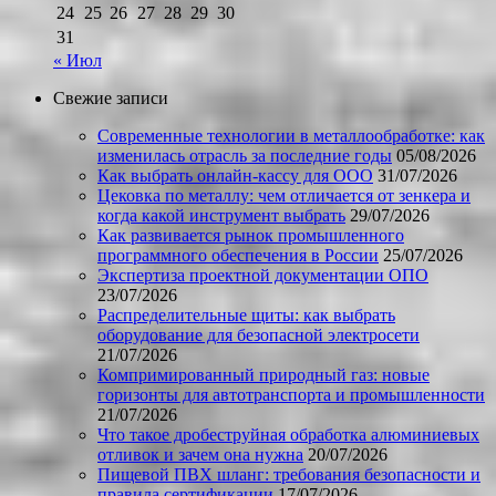
24
25
26
27
28
29
30
31
« Июл
Свежие записи
Современные технологии в металлообработке: как
изменилась отрасль за последние годы
05/08/2026
Как выбрать онлайн-кассу для ООО
31/07/2026
Цековка по металлу: чем отличается от зенкера и
когда какой инструмент выбрать
29/07/2026
Как развивается рынок промышленного
программного обеспечения в России
25/07/2026
Экспертиза проектной документации ОПО
23/07/2026
Распределительные щиты: как выбрать
оборудование для безопасной электросети
21/07/2026
Компримированный природный газ: новые
горизонты для автотранспорта и промышленности
21/07/2026
Что такое дробеструйная обработка алюминиевых
отливок и зачем она нужна
20/07/2026
Пищевой ПВХ шланг: требования безопасности и
правила сертификации
17/07/2026