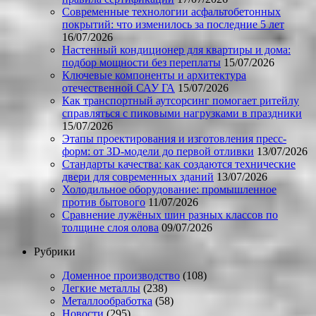
Современные технологии асфальтобетонных
покрытий: что изменилось за последние 5 лет
16/07/2026
Настенный кондиционер для квартиры и дома:
подбор мощности без переплаты
15/07/2026
Ключевые компоненты и архитектура
отечественной САУ ГА
15/07/2026
Как транспортный аутсорсинг помогает ритейлу
справляться с пиковыми нагрузками в праздники
15/07/2026
Этапы проектирования и изготовления пресс-
форм: от 3D-модели до первой отливки
13/07/2026
Стандарты качества: как создаются технические
двери для современных зданий
13/07/2026
Холодильное оборудование: промышленное
против бытового
11/07/2026
Сравнение лужёных шин разных классов по
толщине слоя олова
09/07/2026
Рубрики
Доменное производство
(108)
Легкие металлы
(238)
Металлообработка
(58)
Новости
(295)