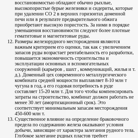
восстановимостыо обладают обычно рыхлые,
высокопористые бурые железняки и сидериты, которые
при удалении CO 2 в верхних горизонтах доменной
печи или в результате предварительного обжига
приобретают высокую пористость. За ними в порядке
уменьшения восстановимости следуют более плотные
гематитовые и магнетитовые руды.
Размеры железорудного месторождения являются
важным критерием его оценки, так как с увеличением
запасов руды возрастает рентабельность его разработки,
повышается экономичность строительства и
эксплуатации основных и вспомогательных
сооружений (карьеров , шахт , коммуникаций, жилья и т.
д.). Доменный цех современного металлургического
комбината средней мощности выплавляет 8-10 млн т
чугуна в год, а его годовая потребность в руде
составляет 15-20 млн т. Для того чтобы компенсировать
затраты на строительство, комбинат должен работать не
менее 30 лет (амортизационный срок). Это
соответствует минимальным запасам месторождения
450-600 млн т.
Существенное влияние на определение браковочного
предела по содержанию железа оказывают условия
добычи, зависящие от характера залегания рудного тела.
Глубокое залегание рудных пластов требует