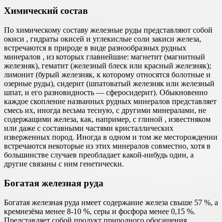
Химический состав
По химическому составу железные руды представляют собой
окиси , гидраты окисей и углекислые соли закиси железа,
встречаются в природе в виде разнообразных рудных
минералов , из которых главнейшие: магнетит (магнитный
железняк), гематит (железный блеск или красный железняк);
лимонит (бурый железняк, к которому относятся болотные и
озерные руды), сидерит (шпатоватый железняк или железный
шпат, и его разновидность — сферосидерит). Обыкновенно
каждое скопление названных рудных минералов представляет
смесь их, иногда весьма тесную, с другими минералами, не
содержащими железа, как, например, с глиной , известняком
или даже с составными частями кристаллических
изверженных пород. Иногда в одном и том же месторождении
встречаются некоторые из этих минералов совместно, хотя в
большинстве случаев преобладает какой-нибудь один, а
другие связаны с ним генетически.
Богатая железная руда
Богатая железная руда имеет содержание железа свыше 57 %, а
кремнезёма менее 8-10 %, серы и фосфора менее 0,15 %.
Представляет собой продукт природного обогащения