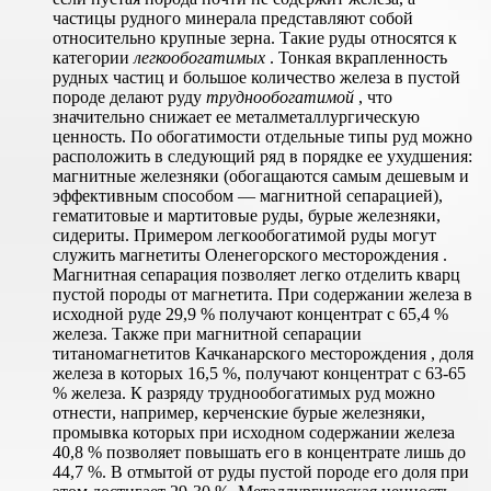
частицы рудного минерала представляют собой
относительно крупные зерна. Такие руды относятся к
категории
легкообогатимых
. Тонкая вкрапленность
рудных частиц и большое количество железа в пустой
породе делают руду
труднообогатимой
, что
значительно снижает ее металметаллургическую
ценность. По обогатимости отдельные типы руд можно
расположить в следующий ряд в порядке ее ухудшения:
магнитные железняки (обогащаются самым дешевым и
эффективным способом — магнитной сепарацией),
гематитовые и мартитовые руды, бурые железняки,
сидериты. Примером легкообогатимой руды могут
служить магнетиты Оленегорского месторождения .
Магнитная сепарация позволяет легко отделить кварц
пустой породы от магнетита. При содержании железа в
исходной руде 29,9 % получают концентрат с 65,4 %
железа. Также при магнитной сепарации
титаномагнетитов Качканарского месторождения , доля
железа в которых 16,5 %, получают концентрат с 63-65
% железа. К разряду труднообогатимых руд можно
отнести, например, керченские бурые железняки,
промывка которых при исходном содержании железа
40,8 % позволяет повышать его в концентрате лишь до
44,7 %. В отмытой от руды пустой породе его доля при