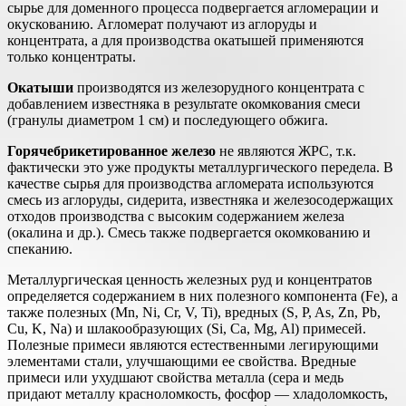
сырье для доменного процесса подвергается агломерации и
окускованию. Агломерат получают из аглоруды и
концентрата, а для производства окатышей применяются
только концентраты.
Окатыши
производятся из железорудного концентрата с
добавлением известняка в результате окомкования смеси
(гранулы диаметром 1 см) и последующего обжига.
Горячебрикетированное железо
не являются ЖРС, т.к.
фактически это уже продукты металлургического передела. В
качестве сырья для производства агломерата используются
смесь из аглоруды, сидерита, известняка и железосодержащих
отходов производства с высоким содержанием железа
(окалина и др.). Смесь также подвергается окомкованию и
спеканию.
Металлургическая ценность железных руд и концентратов
определяется содержанием в них полезного компонента (Fe), а
также полезных (Mn, Ni, Cr, V, Ti), вредных (S, P, As, Zn, Pb,
Cu, K, Na) и шлакообразующих (Si, Ca, Mg, Al) примесей.
Полезные примеси являются естественными легирующими
элементами стали, улучшающими ее свойства. Вредные
примеси или ухудшают свойства металла (сера и медь
придают металлу красноломкость, фосфор — хладоломкость,