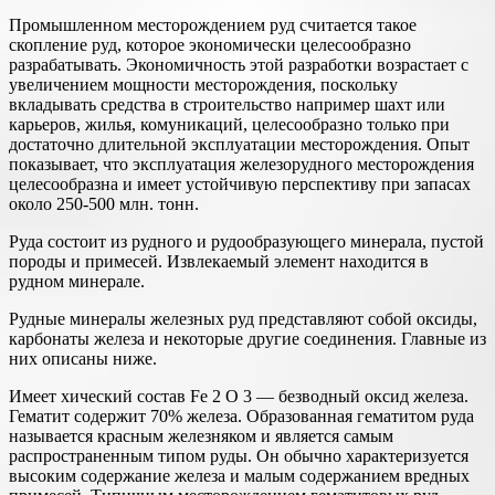
Промышленном месторождением руд считается такое
скопление руд, которое экономически целесообразно
разрабатывать. Экономичность этой разработки возрастает с
увеличением мощности месторождения, поскольку
вкладывать средства в строительство например шахт или
карьеров, жилья, комуникаций, целесообразно только при
достаточно длительной эксплуатации месторождения. Опыт
показывает, что эксплуатация железорудного месторождения
целесообразна и имеет устойчивую перспективу при запасах
около 250-500 млн. тонн.
Руда состоит из рудного и рудообразующего минерала, пустой
породы и примесей. Извлекаемый элемент находится в
рудном минерале.
Рудные минералы железных руд представляют собой оксиды,
карбонаты железа и некоторые другие соединения. Главные из
них описаны ниже.
Имеет хический состав Fe 2 O 3 — безводный оксид железа.
Гематит содержит 70% железа. Образованная гематитом руда
называется красным железняком и является самым
распространенным типом руды. Он обычно характеризуется
высоким содержание железа и малым содержанием вредных