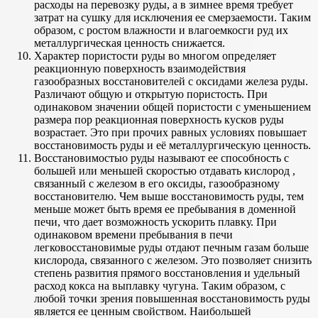
расходы на перевозку руды, а в зимнее время требует
затрат на сушку для исключения ее смерзаемости. Таким
образом, с ростом влажности и влагоемкосги руд их
металлургическая ценность снижается.
Характер пористости руды во многом определяет
реакционную поверхность взаимодействия
газообразных восстановителей с оксидами железа руды.
Различают общую и открытую пористость. При
одинаковом значении общей пористости с уменьшением
размера пор реакционная поверхность кусков руды
возрастает. Это при прочих равных условиях повышает
восстановимость руды и её металлургическую ценность.
Восстановимостыо руды называют ее способность с
большей или меньшей скоростью отдавать кислород ,
связанный с железом в его оксиды, газообразному
восстановителю. Чем выше восстановимость руды, тем
меньше может быть время ее пребывания в доменной
печи, что дает возможность ускорить плавку. При
одинаковом времени пребывания в печи
легковосстановимые руды отдают печным газам больше
кислорода, связанного с железом. Это позволяет снизить
степень развития прямого восстановления и удельный
расход кокса на выплавку чугуна. Таким образом, с
любой точки зрения повышенная восстановимость руды
является ее ценным свойством. Наибольшей