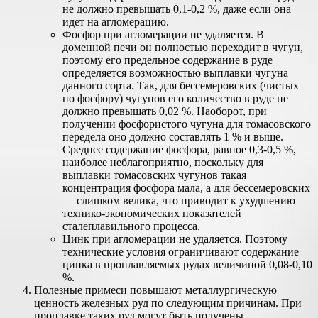
не должно превышать 0,1-0,2 %, даже если она
идет на агломерацию.
Фосфор при агломерации не удаляется. В
доменной печи он полностью переходит в чугун,
поэтому его предельное содержание в руде
определяется возможностью выплавки чугуна
данного сорта. Так, для бессемеровских (чистых
по фосфору) чугунов его количество в руде не
должно превышать 0,02 %. Наоборот, при
получении фосфористого чугуна для томасовского
передела оно должно составлять 1 % и выше.
Среднее содержание фосфора, равное 0,3-0,5 %,
наиболее неблагоприятно, поскольку для
выплавки томасовских чугунов такая
концентрация фосфора мала, а для бессемеровских
— слишком велика, что приводит к ухудшению
технико-экономических показателей
сталеплавильного процесса.
Цинк при агломерации не удаляется. Поэтому
технические условия ограничивают содержание
цинка в проплавляемых рудах величиной 0,08-0,10
%.
Полезные примеси повышают металлургическую
ценность железных руд по следующим причинам. При
проплавке таких руд могут быть получены