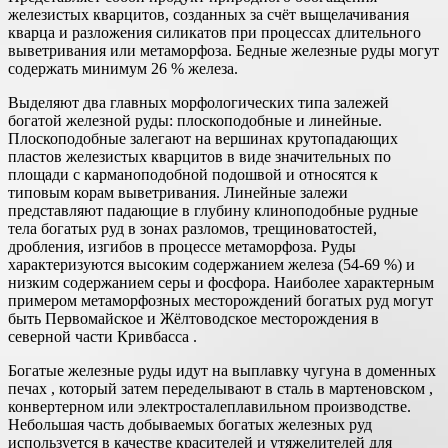
железистых кварцитов, созданных за счёт выщелачивания
кварца и разложения силикатов при процессах длительного
выветривания или метаморфоза. Бедные железные руды могут
содержать минимум 26 % железа.
Выделяют два главных морфологических типа залежей
богатой железной руды: плоскоподобные и линейные.
Плоскоподобные залегают на вершинах крутопадающих
пластов железистых кварцитов в виде значительных по
площади с карманоподобной подошвой и относятся к
типовым корам выветривания. Линейные залежи
представляют падающие в глубину клиноподобные рудные
тела богатых руд в зонах разломов, трещиноватостей,
дробления, изгибов в процессе метаморфоза. Руды
характеризуются высоким содержанием железа (54-69 %) и
низким содержанием серы и фосфора. Наиболее характерным
примером метаморфозных месторождений богатых руд могут
быть Первомайское и Жёлтоводское месторождения в
северной части Кривбасса .
Богатые железные руды идут на выплавку чугуна в доменных
печах , который затем переделывают в сталь в мартеновском ,
конвертерном или электросталеплавильном производстве.
Небольшая часть добываемых богатых железных руд
используется в качестве красителей и утяжелителей для