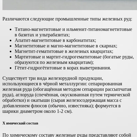
Различаются следующие промышленные типы железных руд:
Титано-магнетитовые и ильменит-титаномагнетитовые
в базитах и ультрабазитах;
Апатит-магнетитовые в карбонатитах;
Магнетитовые и магно-магнетитовые в скарнах;
Магнетит-гематитовые в железных кварцитах;
Мартитовые и мартит-гидрогематитовые (богатые руды,
образуются по железным кварцитам);
Гётит-гидрогётитовые в корах выветривания.
Существует три вида железорудной продукции,
использующиеся в чёрной металлургии: сепарированная
железная руда (обогащённая методом сепарации рассыпчатая
руда), аглоруда (спечённая, окускованная путем термической
обработки) и окатыши (сырая железосодержащая масса с
добавлением флюсов (обычно, известняка); формуется в
шарики диаметром около 1-2 см).
Х имический состав
По химическому составу железные руды представляют собой