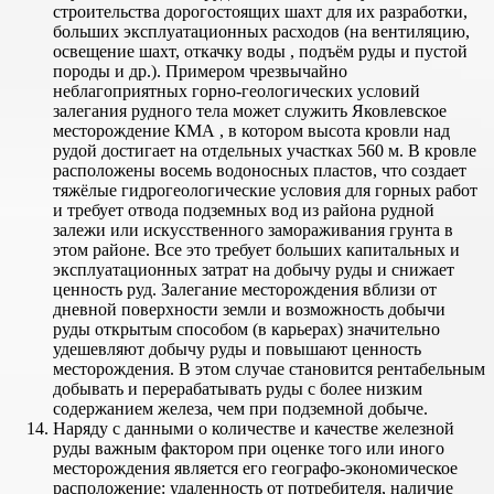
строительства дорогостоящих шахт для их разработки,
больших эксплуатационных расходов (на вентиляцию,
освещение шахт, откачку воды , подъём руды и пустой
породы и др.). Примером чрезвычайно
неблагоприятных горно-геологических условий
залегания рудного тела может служить Яковлевское
месторождение КМА , в котором высота кровли над
рудой достигает на отдельных участках 560 м. В кровле
расположены восемь водоносных пластов, что создает
тяжёлые гидрогеологические условия для горных работ
и требует отвода подземных вод из района рудной
залежи или искусственного замораживания грунта в
этом районе. Все это требует больших капитальных и
эксплуатационных затрат на добычу руды и снижает
ценность руд. Залегание месторождения вблизи от
дневной поверхности земли и возможность добычи
руды открытым способом (в карьерах) значительно
удешевляют добычу руды и повышают ценность
месторождения. В этом случае становится рентабельным
добывать и перерабатывать руды с более низким
содержанием железа, чем при подземной добыче.
Наряду с данными о количестве и качестве железной
руды важным фактором при оценке того или иного
месторождения является его географо-экономическое
расположение: удаленность от потребителя, наличие