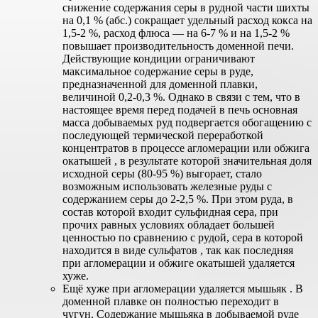
снижение содержания серы в рудной части шихты
на 0,1 % (абс.) сокращает удельный расход кокса на
1,5-2 %, расход флюса — на 6-7 % и на 1,5-2 %
повышает производительность доменной печи.
Действующие кондиции ограничивают
максимальное содержание серы в руде,
предназначенной для доменной плавки,
величиной 0,2-0,3 %. Однако в связи с тем, что в
настоящее время перед подачей в печь основная
масса добываемых руд подвергается обогащению с
последующей термической переработкой
концентратов в процессе агломерации или обжига
окатышей , в результате которой значительная доля
исходной серы (80-95 %) выгорает, стало
возможным использовать железные руды с
содержанием серы до 2-2,5 %. При этом руда, в
состав которой входит сульфидная сера, при
прочих равных условиях обладает большей
ценностью по сравнению с рудой, сера в которой
находится в виде сульфатов , так как последняя
при агломерации и обжиге окатышей удаляется
хуже.
Ещё хуже при агломерации удаляется мышьяк . В
доменной плавке он полностью переходит в
чугун. Содержание мышьяка в добываемой руде