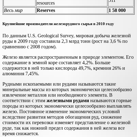
511
resources
Весь мир
Reserves
1 58 000
Крупнейшие производители железорудного сырья в 2010 году
По данным U.S. Geological Survey, мировая добыча железной
руды в 2009 году составила 2,3 млрд тонн (рост на 3,6 % по
сравнению с 2008 годом).
Железо является распространенным в природе элементом. Его
содержание в земной коре составляет 4,2%. Больше
содержится в ней только кислорода 49,7%, кремния 26% и
алюминия 7,45%.
Рудными ископаемыми или рудами называются такие
минеральные массы из которых экономически целесообразно
извлечение металлов или необходимого элемента. В
соответствии с этим
железными рудами
называются горные
породы из которых экономически целесообразно выплавлять
железо. Постоянное изменение экономических условий
вследствие развития методов обогащения руд, снижение
стоимости их перевозки изменяет представление о железной
руде, так как нижний предел содержания в ней железа все
время снижается.