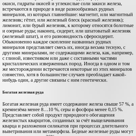
окиси, гидраты окисей и углекислые соли закиси железа,
встречаются в природе в виде разнообразных рудных
минералов, из которых главнейшие: магнетит, или магнитный
железняк; гётит, или железный блеск (красный железняк);
лимонит, или бурый железняк, к которому относятся болотные
и озерные руды; наконец, сидерит, или шпатоватый железняк
(железный шпат), и его разновидность сферосидерит.
Обыкновенно каждое скопление названных рудных
минералов представляет смесь их, иногда весьма тесную, с
другими минералами, не содержащими железа, как, например,
с глиной, известняком или даже с составными частями
кристаллических изверженных пород. Иногда в одном и том
же месторождении встречаются некоторые из этих минералов
совместно, хотя в большинстве случаев преобладает какой-
нибудь один, а другие связаны с ним генетически.
Богатая железная руда
Богатая железная руда имеет содержание железа свыше 57 %, а
кремнезёма менее 8…10 %, серы и фосфора менее 0,15 %.
Представляет собой продукт природного обогащения
железистых кварцитов, созданных за счёт выщелачивания
кварца и разложения силикатов при процессах длительного
выветривания или метаморфоза. Бедные железные руды могут