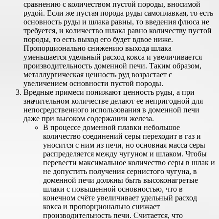
сравнению с количеством пустой породы, вносимой
рудой. Если же пустая порода руды самоплавкая, то есть
основность руды и шлака равны, то введения флюса не
требуется, и количество шлака равно количеству пустой
породы, то есть выход его будет вдвое ниже.
Пропорционально снижению выхода шлака
уменьшается удельный расход кокса и увеличивается
производительность доменной печи. Таким образом,
металлургическая ценность руд возрастает с
увеличением основности пустой породы.
Вредные примеси понижают ценность руды, а при
значительном количестве делают ее непригодной для
непосредственного использования в доменной печи
даже при высоком содержании железа.
В процессе доменной плавки небольшое
количество соединений серы переходит в газ и
уносится с ним из печи, но основная масса серы
распределяется между чугуном и шлаком. Чтобы
перевести максимальное количество серы в шлак и
не допустить получения сернистого чугуна, в
доменной печи должны быть высоконагретые
шлаки с повышенной основностью, что в
конечном счёте увеличивает удельный расход
кокса и пропорционально снижает
производительность печи. Считается, что