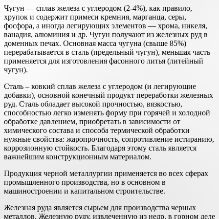
Чугун — сплав железа с углеродом (2-4%), как правило,
хрупок и содержит примеси кремния, марганца, серы,
фосфора, а иногда легирующих элементов — хрома, никеля,
ванадия, алюминия и др. Чугун получают из железных руд в
доменных печах. Основная масса чугуна (свыше 85%)
перерабатывается в сталь (предельный чугун), меньшая часть
применяется для изготовления фасонного литья (литейный
чугун).
Сталь – ковкий сплав железа с углеродом (и легирующие
добавки), основной конечный продукт переработки железных
руд. Сталь обладает высокой прочностью, вязкостью,
способностью легко изменять форму при горячей и холодной
обработке давлением, приобретать в зависимости от
химического состава и способа термической обработки
нужные свойства: жаропрочность, сопротивление истиранию,
коррозионную стойкость. Благодаря этому сталь является
важнейшим конструкционным материалом.
Продукция черной металлургии применяется во всех сферах
промышленного производства, но в основном в
машиностроении и капитальном строительстве.
Железная руда является сырьем для производства черных
металлов. Железную руду, извлеченную из недр, в горном деле