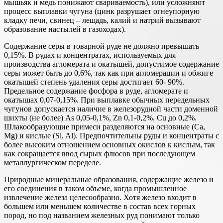
мышьяк и медь понижают свариваемость), или усложняют
процесс выплавки чугуна (цинк разрушает огнеупорную
кладку печи, свинец – лещадь, калий и натрий вызывают
образование настылей в газоходах).
Содержание серы в товарной руде не должно превышать
0,15%. В рудах и концентратах, используемых для
производства агломерата и окатышей, допустимое содержание
серы может быть до 0,6%, так как при агломерации и обжиге
окатышей степень удаления серы достигает 60- 90%.
Предельное содержание фосфора в руде, агломерате и
окатышах 0,07-0,15%. При выплавке обычных передельных
чугунов допускается наличие в железорудной части доменной
шихты (не более) As 0,05-0,1%, Zn 0,1-0,2%, Cu до 0,2%.
Шлакообразующие примеси разделяются на основные (Ca,
Mg) и кислые (Si, Al). Предпочтительны руды и концентраты с
более высоким отношением основных окислов к кислым, так
как сокращается ввод сырых флюсов при последующем
металлургическом переделе.
Природные минеральные образования, содержащие железо и
его соединения в таком объеме, когда промышленное
извлечение железа целесообразно. Хотя железо входит в
большем или меньшем количестве в состав всех горных
пород, но под названием железных руд понимают только