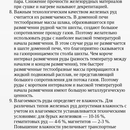
пара. Снижение прочности железорудных материалов
при сушке и нагреве называют декрепитацией.
Важным технологическим качеством железных руд
считается их размягчаемость. В доменной печи
тестообразные массы шлака, образовавшегося при
размягчении рудной части шихты, создают большое
сопротивление проходу газов. Поэтому желательно
использовать руды с наиболее высокой температурой
начала размягчения. В этом случае руда не размягчается
в шахте доменной печи, что благоприятно сказывается
на газопроницаемости столба шихты. Чем короче
интервал размягчения руды (разность температур между
началом и концом размягчения), тем быстрее
размягченные тестообразные массы превращаются в
жидкий подвижный расплав, не представляющий
большого сопротивления для потока газов. Поэтому
руды с коротким интервалом и высокой температурой
начала размягчения имеют большую металлургическую
ценность.
Влагоемкость руды определяет ее влажность. Для
различных типов железных руд допустимая влажность с
учетом их влагоемкости устанавливается техническими
условиями: для бурых железняков — 10-16 %,
гематитовых руд — 4-6 %, магнетитов — 2-3 %.
Повышение влажности увеличивает транспортные