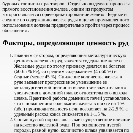
буровых глинистых растворов . Отдельно выделяют процессы
прямого восстановления железа , одним из продуктом
которого является горячебрикетированное железо . Бедные и
средние по содержанию железа руды в целях промышленного
использования должны предварительно пройти через процесс
обогащения .
Факторы, определяющие ценность руд
Главным фактором, определяющим металлургическую
ценность железных руд, является содержание железа.
Железные руды по этому признаку делятся на богатые
(60-65 % Fe), со средним содержанием (45-60 %) и
бедные (менее 45 %). Снижение количества железа в
руде вызывает прогрессивное уменьшение ее
металлургической ценности вследствие значительного
увеличения в доменной плавке относительного выхода
шлака. Практикой работы доменных печей установлено,
что с повышением содержания железа в шихте на 1 %
(абс.) производительность печи возрастает на 2-2,5 %, а
удельный расход кокса снижается на 1-1,5 %.
Состав пустой породы оказывает существенное влияние
на качество железной руды. При основности пустой
породы, равной нулю, количество шлака удваивается по