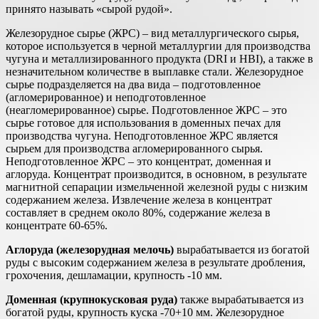
принято называть «сырой рудой».
Железорудное сырье (ЖРС) – вид металлургического сырья,
которое используется в черной металлургии для производства
чугуна и металлизированного продукта (DRI и HBI), а также в
незначительном количестве в выплавке стали. Железорудное
сырье подразделяется на два вида – подготовленное
(агломерированное) и неподготовленное
(неагломерированное) сырье. Подготовленное ЖРС – это
сырье готовое для использования в доменных печах для
производства чугуна. Неподготовленное ЖРС является
сырьем для производства агломерированного сырья.
Неподготовленное ЖРС – это концентрат, доменная и
аглоруда. Концентрат производится, в основном, в результате
магнитной сепарации измельченной железной руды с низким
содержанием железа. Извлечение железа в концентрат
составляет в среднем около 80%, содержание железа в
концентрате 60-65%.
Аглоруда (железорудная мелочь)
вырабатывается из богатой
руды с высоким содержанием железа в результате дробления,
грохочения, дешламации, крупность -10 мм.
Доменная (крупнокусковая руда)
также вырабатывается из
богатой руды, крупность куска -70+10 мм. Железорудное