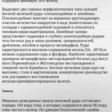
содержать минимум 26% железа.
Выделяют два главных морфологических типа залежей
богатой железной руды: плоскоподобные и линейные.
Плоскоподобные залегают на вершинах крутопадающих
пластов железистых кварцитов в виде значительных по
площади с карманоподобной подошвой и относятся к
типовым корам выветривания. Линейные залежи
представляют падающие в глубину клиноподобные рудные
тела богатых руд в зонах разломов, трещинуватостей,
дробления, изгибов в процессе метаморфоза. Руды
характеризуются высоким содержанием железа (54…69 %) и
низким содержанием серы и фосфора. Наиболее характерным
примером метаморфозных месторождений богатых руд могут
быть Первомайское и Жёлтоводское месторождения в
северной части Кривбасса. Богатые железные руды идут на
выплавку стали в мартеновском, конвертерном производстве
или для прямого восстановления
железа(горячебрикетированное железо).
Запасы
Мировые разведанные запасы железной руды составляют
порядка 160 млрд тонн, в которых содержится около 80 млрд
тонн чистого железа. По данным Геологической службы