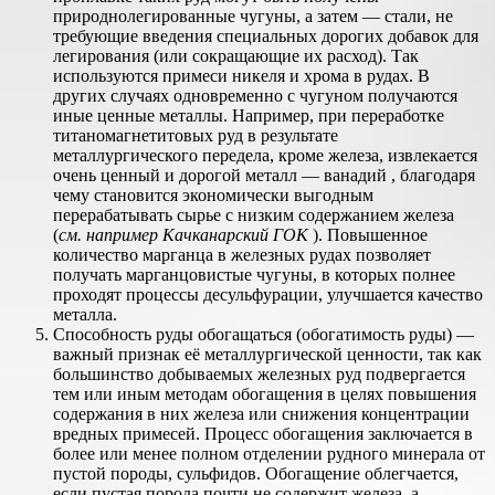
природнолегированные чугуны, а затем — стали, не
требующие введения специальных дорогих добавок для
легирования (или сокращающие их расход). Так
используются примеси никеля и хрома в рудах. В
других случаях одновременно с чугуном получаются
иные ценные металлы. Например, при переработке
титаномагнетитовых руд в результате
металлургического передела, кроме железа, извлекается
очень ценный и дорогой металл — ванадий , благодаря
чему становится экономически выгодным
перерабатывать сырье с низким содержанием железа
(
см. например Качканарский ГОК
). Повышенное
количество марганца в железных рудах позволяет
получать марганцовистые чугуны, в которых полнее
проходят процессы десульфурации, улучшается качество
металла.
Способность руды обогащаться (обогатимость руды) —
важный признак её металлургической ценности, так как
большинство добываемых железных руд подвергается
тем или иным методам обогащения в целях повышения
содержания в них железа или снижения концентрации
вредных примесей. Процесс обогащения заключается в
более или менее полном отделении рудного минерала от
пустой породы, сульфидов. Обогащение облегчается,
если пустая порода почти не содержит железа, а