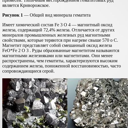
примесей. Типичным месторождением гематитовых руд
является Криворожское.
Рисунок 1
— Общий вид минерала гематита
Имеет химический состав Fe 3 O 4 — магнитный оксид
железа, содержащий 72,4% железа. Отличается от других
минералов промышленных железных руд магнитными
свойствами, которые теряются при нагреве свыше 570 о С.
Магнетит представляет собой смешанный оксид железа
FeO*Fe 2 O 3 . Руды образованные магнетитом называются
магнитными железняками или магнетитами. Они менее
распространены, чем гематиты, характеризуются высоким
содержанием железа, пониженной восстановимостью, часто
сопровождающиеся серой.