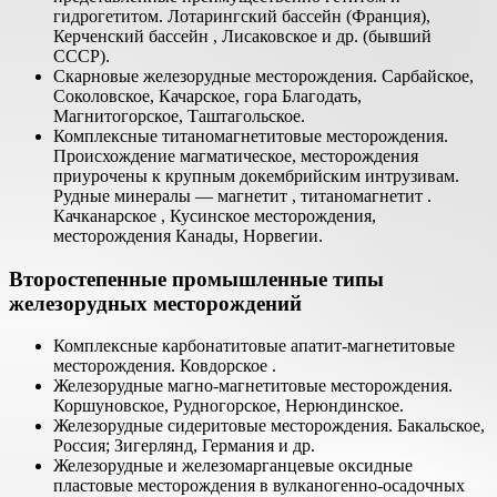
гидрогетитом. Лотарингский бассейн (Франция),
Керченский бассейн , Лисаковское и др. (бывший
СССР).
Скарновые железорудные месторождения. Сарбайское,
Соколовское, Качарское, гора Благодать,
Магнитогорское, Таштагольское.
Комплексные титаномагнетитовые месторождения.
Происхождение магматическое, месторождения
приурочены к крупным докембрийским интрузивам.
Рудные минералы — магнетит , титаномагнетит .
Качканарское , Кусинское месторождения,
месторождения Канады, Норвегии.
Второстепенные промышленные типы
железорудных месторождений
Комплексные карбонатитовые апатит-магнетитовые
месторождения. Ковдорское .
Железорудные магно-магнетитовые месторождения.
Коршуновское, Рудногорское, Нерюндинское.
Железорудные сидеритовые месторождения. Бакальское,
Россия; Зигерлянд, Германия и др.
Железорудные и железомарганцевые оксидные
пластовые месторождения в вулканогенно-осадочных