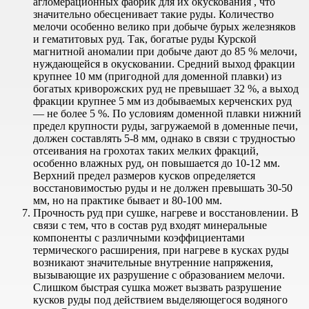
агломерационных фабрик для их окускования , что
значительно обесценивает такие руды. Количество
мелочи особенно велико при добыче бурых железняков
и гематитовых руд. Так, богатые руды Курской
магнитной аномалии при добыче дают до 85 % мелочи,
нуждающейся в окусковании. Средний выход фракции
крупнее 10 мм (пригодной для доменной плавки) из
богатых криворожских руд не превышает 32 %, а выход
фракции крупнее 5 мм из добываемых керченских руд
— не более 5 %. По условиям доменной плавки нижний
предел крупности руды, загружаемой в доменные печи,
должен составлять 5-8 мм, однако в связи с трудностью
отсеивания на грохотах таких мелких фракций,
особенно влажных руд, он повышается до 10-12 мм.
Верхний предел размеров кусков определяется
восстановимостью руды и не должен превышать 30-50
мм, но на практике бывает и 80-100 мм.
Прочность руд при сушке, нагреве и восстановлении. В
связи с тем, что в состав руд входят минеральные
компоненты с различными коэффициентами
термического расширения, при нагреве в кусках руды
возникают значительные внутренние напряжения,
вызывающие их разрушение с образованием мелочи.
Слишком быстрая сушка может вызвать разрушение
кусков руды под действием выделяющегося водяного