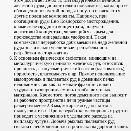
этом достигает 29-30 %. Металлургическая ценность
железной руды дополнительно повышается, когда при ее
обогащении из пустой породы попутно извлекаются
другие полезные компоненты. Например, при
обогащении руды Ено-Ковдорского месторождения,
кроме железорудного концентрата, получают
апатитовый концентрат, являющийся сырьем для
производства минеральных удобрений. Такая
комплексная переработка добываемой из недр железной
руды значительно увеличивает рентабельность
разработки месторождения.
К основным физическим свойствам, влияющим на
металлургическую ценность железных руд, относятся:
прочность , гранулометрический состав (кусковатость),
пористость , влагоемкость и др. Прямое использование
малопрочных и пылеватых руд в доменных печах
невозможно, так как их мелкие фракции сильно
ухудшают газопроницаемость столба шихтовых
материалов. Кроме того, поток доменного газа выносит
из рабочего пространства печи рудные частицы
размером менее 2-3 мм, которые оседают затем в
пылеуловителях. При переработке малопрочных руд это
приводит к увеличению их удельного расхода на
выплавку чугуна. Добыча рыхлых пылеватых руд
связана с необходимостью строительства дорогостоящих