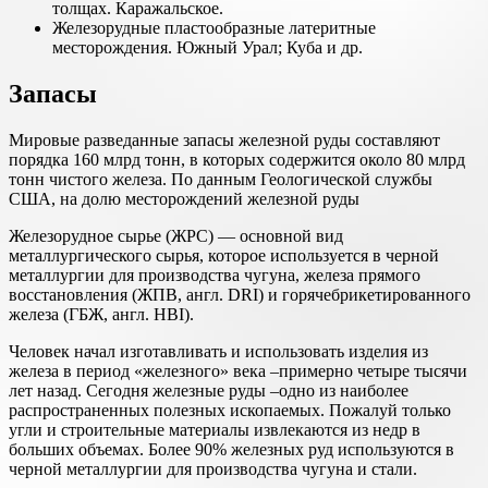
толщах. Каражальское.
Железорудные пластообразные латеритные
месторождения. Южный Урал; Куба и др.
Запасы
Мировые разведанные запасы железной руды составляют
порядка 160 млрд тонн, в которых содержится около 80 млрд
тонн чистого железа. По данным Геологической службы
США, на долю месторождений железной руды
Железорудное сырье (ЖРС) — основной вид
металлургического сырья, которое используется в черной
металлургии для производства чугуна, железа прямого
восстановления (ЖПВ, англ. DRI) и горячебрикетированного
железа (ГБЖ, англ. HBI).
Человек начал изготавливать и использовать изделия из
железа в период «железного» века –примерно четыре тысячи
лет назад. Сегодня железные руды –одно из наиболее
распространенных полезных ископаемых. Пожалуй только
угли и строительные материалы извлекаются из недр в
больших объемах. Более 90% железных руд используются в
черной металлургии для производства чугуна и стали.