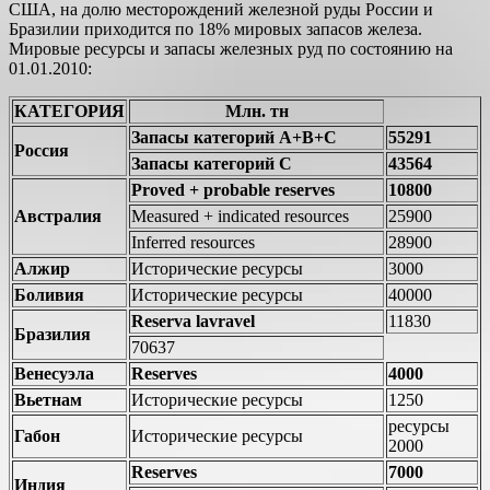
США, на долю месторождений железной руды России и
Бразилии приходится по 18% мировых запасов железа.
Мировые ресурсы и запасы железных руд по состоянию на
01.01.2010:
КАТЕГОРИЯ
Млн. тн
Запасы категорий А+В+С
55291
Россия
Запасы категорий С
43564
Proved + probable reserves
10800
Австралия
Measured + indicated resources
25900
Inferred resources
28900
Алжир
Исторические ресурсы
3000
Боливия
Исторические ресурсы
40000
Reserva lavravel
11830
Бразилия
70637
Венесуэла
Reserves
4000
Вьетнам
Исторические ресурсы
1250
ресурсы
Габон
Исторические ресурсы
2000
Reserves
7000
Индия