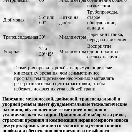
Метрическая
60°
Миллиметры
соединения общего
назначения
Трубопроводы,
55° или
Нитки на
старое
Дюймовая
60°
дюйм
оборудование,
авиация
Пары винт-гайка,
Трапецеидальная
30°
Миллиметры
передача движения
Восприятие
3° и
Упорная
Миллиметры
односторонних
30°/45°
осевых нагрузок
Геометрия профиля резьбы напрямую определяет
кинематику врезания: чем асимметричнее
профиль, тем тщательнее необходимо выставлять
резец относительно центра заготовки, чтобы
избежать искажения угла рабочей грани.
Нарезание метрической, дюймовой, трапецеидальной и
упорной резьбы имеет фундаментальные технологические
различия, обусловленные геометрией профиля и
условиями эксплуатации. Правильный выбор угла резца,
стратегии врезания и компенсация неравномерного износа
режущих кромок являются залогом получения точного
профиля и обеспечения долговечности резьбового