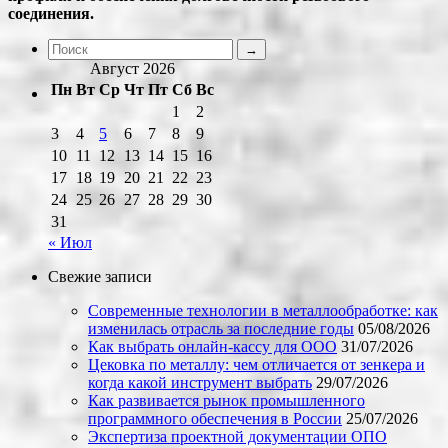
соединения.
Август 2026
Пн
Вт
Ср
Чт
Пт
Сб
Вс
1
2
3
4
5
6
7
8
9
10
11
12
13
14
15
16
17
18
19
20
21
22
23
24
25
26
27
28
29
30
31
« Июл
Свежие записи
Современные технологии в металлообработке: как
изменилась отрасль за последние годы
05/08/2026
Как выбрать онлайн-кассу для ООО
31/07/2026
Цековка по металлу: чем отличается от зенкера и
когда какой инструмент выбрать
29/07/2026
Как развивается рынок промышленного
программного обеспечения в России
25/07/2026
Экспертиза проектной документации ОПО