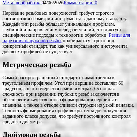
Металлообработка
04/06/2026
Комментарии: 0
Нарезание резьбовых поверхностей требует строгого
соответствия геометрии инструмента заданному стандарту.
Каждый тип резьбы обладает уникальным профилем,
глубиной и направлением передачи усилий, что диктует
специфические подходы к технологии обработки.
Резцы для
нарезания наружной резьбы
подбираются строго под
конкретный стандарт, так как универсального инструмента
для всех профилей не существует.
Метрическая резьба
Самый распространенный стандарт с симметричным
треугольным профилем. Угол при вершине составляет 60
градусов, а шаг измеряется в миллиметрах. Основная
сложность при нарезании глубоких резьб заключается в
обеспечении качественного формирования вершины и
впадины, а также в отводе сливной стружки из узкой канавки.
Точность формирования профиля критична для получения
заданного класса допуска, что требует постоянного контроля
среднего диаметра.
Дюймовая резьба