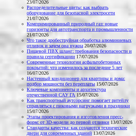
23/07/2026
Распределительные щиты: как выбрать
оборудование для безопасной электросети
21/07/2026
Компримированный природный газ: новые
горизонты для автотранспорта и промышленности
21/07/2026
Что такое дробеструйная обработка алюминиевых
отливок и зачем она нужна
20/07/2026
Пищевой ПВХ шланг: требования безопасности и
правила сертификации
17/07/2026
Современные технологии асфальтобетонных
покрытий: что изменилось за последние 5 лет
16/07/2026
Настенный кондиционер для квартиры и дома:
подбор мощности без переплаты
15/07/2026
Ключевые компоненты и архитектура
отечественной САУ ГА
15/07/2026
Как транспортный аутсорсинг помогает ритейлу
справляться с пиковыми нагрузками в праздники
15/07/2026
Этапы проектирования и изготовления пресс-
форм: от 3D-модели до первой отливки
13/07/2026
Стандарты качества: как создаются технические
двери для современных зданий
13/07/2026