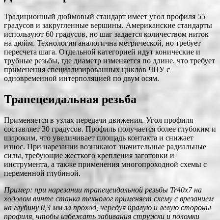
Традиционный дюймовый стандарт имеет угол профиля 55
градусов и закругленные вершины. Американские стандарты
используют 60 градусов, но шаг задается количеством ниток
на дюйм. Технология аналогична метрической, но требует
пересчета шага. Отдельной категорией идут конические и
трубные резьбы, где диаметр изменяется по длине, что требует
применения специализированных циклов ЧПУ с
одновременной интерполяцией по двум осям.
Трапецеидальная резьба
Применяется в узлах передачи движения. Угол профиля
составляет 30 градусов. Профиль получается более глубоким и
широким, что увеличивает площадь контакта и снижает
износ. При нарезании возникают значительные радиальные
силы, требующие жесткого крепления заготовки и
инструмента, а также применения многопроходной схемы с
переменной глубиной.
Пример: при нарезании трапецеидальной резьбы Tr40x7 на
ходовом винте станка технолог применяет схему с врезанием
на глубину 0,3 мм за проход, чередуя правую и левую стороны
профиля, чтобы избежать забивания стружки и поломки