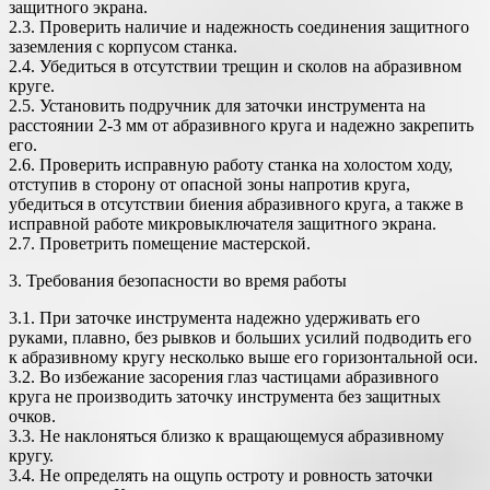
защитного экрана.
2.3. Проверить наличие и надежность соединения защитного
заземле­ния с корпусом станка.
2.4. Убедиться в отсутствии трещин и сколов на абразивном
круге.
2.5. Установить подручник для заточки инструмента на
расстоянии 2-3 мм от абразивного круга и надежно закрепить
его.
2.6. Проверить исправную работу станка на холостом ходу,
отступив в сторону от опасной зоны напротив круга,
убедиться в отсутствии биения абразивного круга, а также в
исправной работе микровыключателя защит­ного экрана.
2.7. Проветрить помещение мастерской.
3. Требования безопасности во время работы
3.1. При заточке инструмента надежно удерживать его
руками, плавно, без рывков и больших усилий подводить его
к абразивному кругу несколь­ко выше его горизонтальной оси.
3.2. Во избежание засорения глаз частицами абразивного
круга не про­изводить заточку инструмента без защитных
очков.
3.3. Не наклоняться близко к вращающемуся абразивному
кругу.
3.4. Не определять на ощупь остроту и ровность заточки