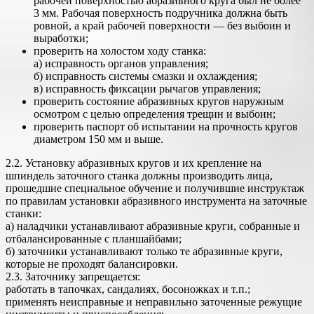
рабочей поверхностью абразивного круга был не более
3 мм. Рабочая поверхность подручника должна быть
ровной, а край рабочей поверхности — без выбоин и
выработки;
проверить на холостом ходу станка:
а) исправность органов управления;
б) исправность системы смазки и охлаждения;
в) исправность фиксации рычагов управления;
проверить состояние абразивных кругов наружным
осмотром с целью определения трещин и выбоин;
проверить паспорт об испытании на прочность кругов
диаметром 150 мм и выше.
2.2. Установку абразивных кругов и их крепление на
шпиндель заточного станка должны производить лица,
прошедшие специальное обучение и получившие инструктаж
по правилам установки абразивного инструмента на заточные
станки:
а) наладчики устанавливают абразивные круги, собранные и
отбалансированные с планшайбами;
б) заточники устанавливают только те абразивные круги,
которые не проходят балансировки.
2.3. Заточнику запрещается:
работать в тапочках, сандалиях, босоножках и т.п.;
применять неисправные и неправильно заточенные режущие