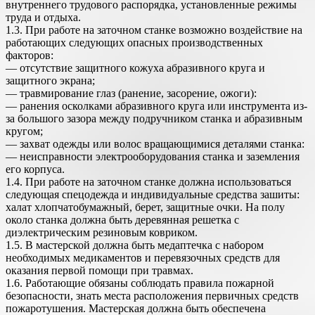
внутреннего тру­дового распорядка, установленные режимы
труда и отдыха.
1.3. При работе на заточном станке возможно воздействие на
работа­ющих следующих опасных производственных
факторов:
— отсутствие защитного кожуха абразивного круга и
защитного экрана;
— травмирование глаз (ранение, засорение, ожоги):
— ранения осколками абразивного круга или инструмента из-
за боль­шого зазора между подручником станка и абразивным
кругом;
— захват одежды или волос вращающимися деталями станка:
— неисправности электрооборудования станка и заземления
его корпуса.
1.4. При работе на заточном станке должна использоваться
следующая спецодежда и индивидуальные средства зашиты:
халат хлопчатобумажный, берет, защитные очки. На полу
около станка должна быть деревянная ре­шетка с
диэлектрическим резиновым ковриком.
1.5. В мастерской должна быть медаптечка с набором
необходимых медикаментов и перевязочных средств для
оказания первой помощи при травмах.
1.6. Работающие обязаны соблюдать правила пожарной
безопасности, знать места расположения первичных средств
пожаротушения. Мастерс­кая должна быть обеспечена