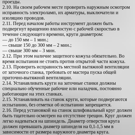
проезды.
2.10. На своем рабочем месте проверить наружным осмотром
исправность электроламп, их арматуры, выключатели и
изоляцию проводов.
2.11. Перед началом работы инструмент должен быть
подвергнут вращению вхолостую с рабочей скоростью в
течение следующего времени, круги диаметром:
— до 150 мм – 1 мин.;
— свыше 150 до 300 мм – 2 мин.;
— свыше 300 мм – 3 мин.
2.12. При этом наличие защитного кожуха обязательно. Во
время испытания не стоять против открытой части кожуха.
2.13. Проверить исправность местной вытяжной вентиляции
от заточного станка, требовать от мастера пуска общей
приточно-вытяжной вентиляции.
2.14. Устанавливать круги на заточные станки должны
специально обученные рабочие или наладчик, постоянно
работающие на этих станках.
2.15. Устанавливать на станок круги, которые подвергаются
испытанию, без отметки об испытании запрещается.
2.16. Перед установкой на станок шлифовальный круг должен
быть тщательно осмотрен на отсутствие трещин. Круг должен
легко надеваться на шпиндель. Диаметр отверстия круга
должен превышать диаметр шпинделя на 0,1-1,5 мм в
зависимости от размера наружного диаметра круга.