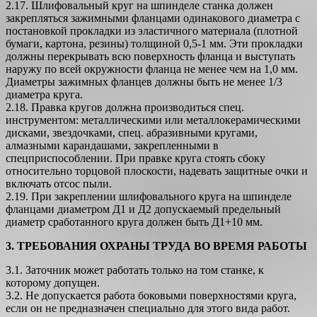
2.17. Шлифовальный круг на шпинделе станка должен
закрепляться зажимными фланцами одинакового диаметра с
постановкой прокладки из эластичного материала (плотной
бумаги, картона, резины) толщиной 0,5-1 мм. Эти прокладки
должны перекрывать всю поверхность фланца и выступать
наружу по всей окружности фланца не менее чем на 1,0 мм.
Диаметры зажимных фланцев должны быть не менее 1/3
диаметра круга.
2.18. Правка кругов должна производиться спец.
инструментом: металлическими или металлокерамическими
дисками, звездочками, спец. абразивными кругами,
алмазными карандашами, закрепленными в
спецприспособлении. При правке круга стоять сбоку
относительно торцовой плоскости, надевать защитные очки и
включать отсос пыли.
2.19. При закреплении шлифовального круга на шпинделе
фланцами диаметром Д1 и Д2 допускаемый предельный
диаметр сработанного круга должен быть Д1+10 мм.
3. ТРЕБОВАНИЯ ОХРАНЫ ТРУДА ВО ВРЕМЯ РАБОТЫ
3.1. Заточник может работать только на том станке, к
которому допущен.
3.2. Не допускается работа боковыми поверхностями круга,
если он не предназначен специально для этого вида работ.