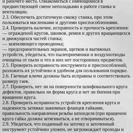
и рабочего места. Ознакомиться с имеющимися в
предшествующей смене неполадками в работе станка и
вентиляции.
2.3. Обеспечить достаточную смазку станка, при этом
пользоваться масленками и другими приспособлениями.
2.4. Проверить наличие, исправность и прочность крепления:
— ограждений кругов, шкивов, ремня и других вращающихся
и движущихся частей станка;
— заземляющего проводника;
— предохранительных экранов, щитков и вытяжных
устройств, убедиться, что пылеприемники и воздухоотводы
очищены от пыли и что в них нет посторонних предметов.
2.5. Проверить исправность инструмента и приспособлений,
разложить их устойчиво в удобном для пользования порядке.
2.6. Гаечные ключи должны быть исправны и соответствовать
размеру гаек.
2.7. Проверить, нет ли на поверхности шлифовального круга
дефектов, правильна ли форма круга и нет ли биения при
вращении круга.
2.8. Проверить исправность устройств крепления круга и
надежность затяжки зажимных фланцев гайками,
правильность направления резьбы шпинделя (при вращении
круга гайка должна затягиваться, а не отворачиваться).
2.9. Убедиться, что поданный на заточку и заточенный
инструмент устойчиво уложен, не загромождает проходы и