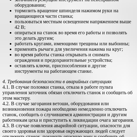
оборудовании;
тормозить вращение шпинделя нажимом руки на
вращающиеся части станка;
пользоваться местным освещением напряжением выше
42 В;
опираться на станок во время его работы и позволять
это делать другим;
работать кругами, имеющими трещины или выбоины;
применять рычаги для увеличения нажима на круг;
во время работы станка открывать и снимать
ограждения и предохранительные устройства;
оставлять ключи, приспособления и другие
инструменты на работающем станке.
4. Требования безопасности в аварийных ситуациях
4.1. В случае поломки станка, отказа в работе пульта
управления заточник обязан отключить станок и сообщить об
этом мастеру.
4.2. В случае загорания ветоши, оборудования или
возникновения пожара необходимо немедленно отключить
станок, сообщить о случившемся администрации и другим
работникам цеха и приступить к ликвидации очага загорания.
4.3. В случае появления аварийной ситуации, опасности для
своего здоровья или здоровья окружающих людей следует
отключить станок, покинуть опасную зону и сообщить об