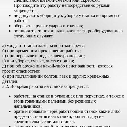
специальной щеткой-сметкой или скребком.
Производить эту работу непосредственно руками
запрещается;
не допускать уборщицу к уборке у станка во время его
работы;
оберегать круг от ударов и толчков;
остановить станок и выключить электрооборудование в
следующих случаях:
а) уходя от станка даже на короткое время;
б) при временном прекращении работы;
в) при перерыве в подаче электроэнергии;
г) при уборке, смазке, чистке станка;
д) при обнаружении какой-либо неисправности, которая
грозит опасностью;
е) при подтягивании болтов, гаек и других крепежных
деталей.
3.2. Во время работы на станке запрещается:
работать на станке в рукавицах или перчатках, а также с
забинтованными пальцами без резиновых
напальчников;
брать и подавать через работающий станок какие-либо
предметы, подтягивать гайки, болты и другие
соединительные детали станка;
затачивать режущий инструмент на неисправном