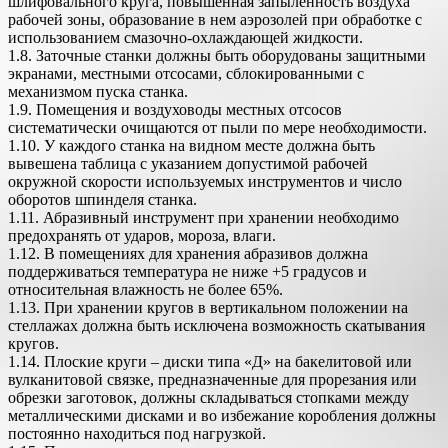
шлифовального круга, повышенная запыленность воздуха
рабочей зоны, образование в нем аэрозолей при обработке с
использованием смазочно-охлаждающей жидкости.
1.8. Заточные станки должны быть оборудованы защитными
экранами, местными отсосами, сблокированными с
механизмом пуска станка.
1.9. Помещения и воздуховоды местных отсосов
систематически очищаются от пыли по мере необходимости.
1.10. У каждого станка на видном месте должна быть
вывешена таблица с указанием допустимой рабочей
окружной скорости используемых инструментов и число
оборотов шпинделя станка.
1.11. Абразивный инструмент при хранении необходимо
предохранять от ударов, мороза, влаги.
1.12. В помещениях для хранения абразивов должна
поддерживаться температура не ниже +5 градусов и
относительная влажность не более 65%.
1.13. При хранении кругов в вертикальном положении на
стеллажах должна быть исключена возможность скатывания
кругов.
1.14. Плоские круги – диски типа «Д» на бакелитовой или
вулканитовой связке, предназначенные для прорезания или
обрезки заготовок, должны складываться стопками между
металлическими дисками и во избежание коробления должны
постоянно находиться под нагрузкой.