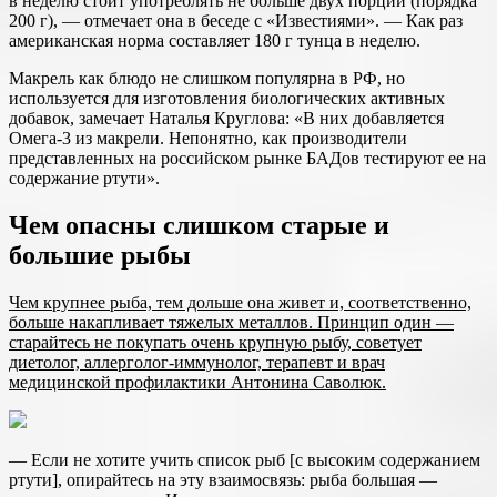
в неделю стоит употреблять не больше двух порций (порядка
200 г), — отмечает она в беседе с «Известиями». — Как раз
американская норма составляет 180 г тунца в неделю.
Макрель как блюдо не слишком популярна в РФ, но
используется для изготовления биологических активных
добавок, замечает Наталья Круглова: «В них добавляется
Омега-3 из макрели. Непонятно, как производители
представленных на российском рынке БАДов тестируют ее на
содержание ртути».
Чем опасны слишком старые и
большие рыбы
Чем крупнее рыба, тем дольше она живет и, соответственно,
больше накапливает тяжелых металлов. Принцип один —
старайтесь не покупать очень крупную рыбу, советует
диетолог, аллерголог-иммунолог, терапевт и врач
медицинской профилактики Антонина Саволюк.
— Если не хотите учить список рыб [с высоким содержанием
ртути], опирайтесь на эту взаимосвязь: рыба большая —