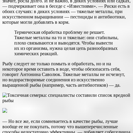
значит, росла долго. И не важно, в диких условиях или садках,
— подчеркивает она в беседе с «Известиями». — Риски есть в
обоих случаях: в диких условиях — тяжелые металлы, при
искусственном выращивании — пестициды и антибиотики,
которые могли добавлять в корм.
Термическая обработка проблему не решает.
Тяжелые металлы на то и тяжелые: они стабильны,
плохо связываются и выводятся. Чтобы вывести
их из организма, нужна целая цепь разнообразных
химических реакций.
Рыбу следует не только помыть и обработать, но и на
некоторое время оставить в воде, чтобы обезопасить себя,
говорит Антонина Саволюк. Тяжелые металлы не исчезнут,
но водорастворимые соединения из искусственно
выращенной рыбы (например, часть антибиотиков) — да.
— Но все же, если сомневаетесь в качестве рыбы, лучше
вообще ее не покупать, потому что вышеперечисленные
способы недостаточно эффективны, — добавляет собеседница