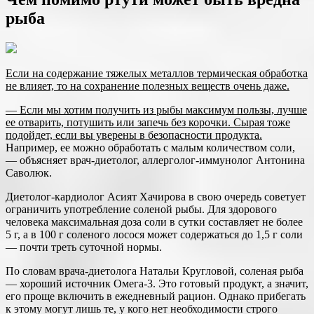
рыба
Если на содержание тяжелых металлов термическая обработка
не влияет, то на сохранение полезных веществ очень даже.
— Если мы хотим получить из рыбы максимум пользы, лучше
ее отварить, потушить или запечь без корочки. Сырая тоже
подойдет, если вы уверены в безопасности продукта.
Например, ее можно обработать с малым количеством соли,
— объясняет врач-диетолог, аллерголог-иммунолог Антонина
Саволюк.
Диетолог-кардиолог Асият Хачирова в свою очередь советует
ограничить употребление соленой рыбы. Для здорового
человека максимальная доза соли в сутки составляет не более
5 г, а в 100 г соленого лосося может содержаться до 1,5 г соли
— почти треть суточной нормы.
По словам врача-диетолога Натальи Кругловой, соленая рыба
— хороший источник Омега-3. Это готовый продукт, а значит,
его проще включить в ежедневный рацион. Однако прибегать
к этому могут лишь те, у кого нет необходимости строго