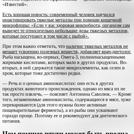
«Известий».
Есть хорошая новость: современный человек научился
инактивировать тяжелые металлы при помощи кишечной
микрофлоры: «Если у вас здоровая микробиота, организм сам
выведет те относительно небольшие дозы тяжелых металлов,
которые поступают в том числе с рыбой».
При этом важно отметить, что
наличие тяжелых металлов не
мешает усвоению полезных веществ, добавляет врач-диетолог.
Рыба насыщена, во-первых, Омега-3, полиненасыщенными
жирными кислотами, которых мало в других продуктах. Во-
вторых, в ней сдержатся такие микроэлементы, как селен и
хром, которые тоже достаточно редки.
— Речь и о ценных аминокислотах: они есть в других
продуктах животного происхождения, однако из мяса их не
так просто извлечь, — поясняет Антонина Саволюк. — Кроме
того, незаменимые аминокислоты, содержащиеся в мясе, хуже
перевариваются (для этого нужны более активные
пищеварительные ферменты), а из рыбы они усваивают
гораздо проще. Поэтому ее и рекомендуют для диетического
питания.
Чем помимо ртути может быть вредна