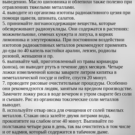
выведению. Масло шиповника и облепихи также полезно при
отравлениях тяжелыми металлами.
4. выводите из организма изотопы радиоактивного цезия при
помощи щавеля, шпината, салатов.
5. принимайте лигнаносодержащие вещества, которые
обезвреживают радионуклиды. Они содержатся в растениях:
можжевельнике, семенах кунжута и лопуха, в корнях
лимонника и элеутерококка. При постоянном воздействии
изотопов радиоактивных металлов рекомендуют применять
до еды по 40 капель настойки аралии, левзеи, родиолы
розовой, женьшеня и пр.
6. выпивайте чай, приготовленный из травы кориандра
(кинза), он выводит ртуть в течение двух месяцев. Четыре
ложки измельченной кинзы заварите литром кипятка в
неметаллической посуде и пейте, спустя 20 минут.
7. проводите рисовые очистительные процедуры. Особенно
они рекомендуются людям, занятым на вредном производстве.
Замочите ложку риса в воде вечером и утром сварите без соли
и съешьте. Рис из организма токсические соли металлов
выводит.
8. используйте отвар овса для очищения от солей тяжелых
металлов. Стакан овса залейте двумя литрами воды,
прокипятите на слабом огне 40 минут. Выпивайте по
полстакана четыре раза в день, так вы очиститесь в том числе
и от кадмия, который содержится в табачном дыме.