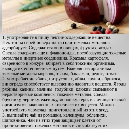
1. употребляйте в пищу пектиносодержащие вещества.
Пектин на своей поверхности соли тяжелых металлов
адсорбирует. Содержится он в овощах, фруктах, ягодах.
Свекла содержит еще и флавоноиды, преобразующие тяжелые
металлы в инертные соединения. Крахмал картофеля,
сваренного в кожуре, вбирает в себя токсины организма,
выводя их естественным путем. Выводят из организма
тяжелые металлы морковь, тыква, баклажан, редис, томаты.
2. употребление яблок, цитрусовых, айвы, груши, абрикоса,
винограда способствует выведению ядовитых веществ. Ягоды
рябины, калины, малины, голубики, клюквы связывают в
нерастворимые комплексы тяжелые металлы. Съедая
бруснику, чернику, ежевику, морошку, терн, вы очищаете свой
организм от накопленных токсических веществ. Можно
употреблять мармелад, приготовленный из этих ягод.
3. выпивайте чай из ромашки, календулы, облепихи,
шиповника. Чай из этих трав защищает клетки от
проникновения тяжелых металлов и способствует их