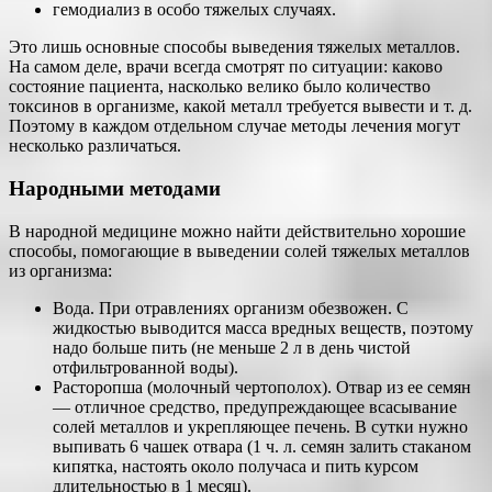
гемодиализ в особо тяжелых случаях.
Это лишь основные способы выведения тяжелых металлов.
На самом деле, врачи всегда смотрят по ситуации: каково
состояние пациента, насколько велико было количество
токсинов в организме, какой металл требуется вывести и т. д.
Поэтому в каждом отдельном случае методы лечения могут
несколько различаться.
Народными методами
В народной медицине можно найти действительно хорошие
способы, помогающие в выведении солей тяжелых металлов
из организма:
Вода. При отравлениях организм обезвожен. С
жидкостью выводится масса вредных веществ, поэтому
надо больше пить (не меньше 2 л в день чистой
отфильтрованной воды).
Расторопша (молочный чертополох). Отвар из ее семян
— отличное средство, предупреждающее всасывание
солей металлов и укрепляющее печень. В сутки нужно
выпивать 6 чашек отвара (1 ч. л. семян залить стаканом
кипятка, настоять около получаса и пить курсом
длительностью в 1 месяц).