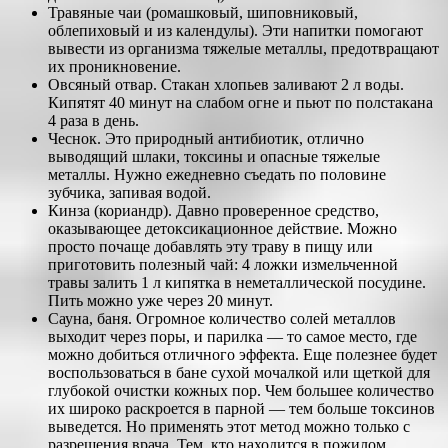
Травяные чаи (ромашковый, шиповниковый,
облепиховый и из календулы). Эти напитки помогают
вывести из организма тяжелые металлы, предотвращают
их проникновение.
Овсяный отвар. Стакан хлопьев заливают 2 л воды.
Кипятят 40 минут на слабом огне и пьют по полстакана
4 раза в день.
Чеснок. Это природный антибиотик, отлично
выводящий шлаки, токсины и опасные тяжелые
металлы. Нужно ежедневно съедать по половине
зубчика, запивая водой.
Кинза (кориандр). Давно проверенное средство,
оказывающее детоксикационное действие. Можно
просто почаще добавлять эту траву в пищу или
приготовить полезный чай: 4 ложки измельченной
травы залить 1 л кипятка в неметаллической посудине.
Пить можно уже через 20 минут.
Сауна, баня. Огромное количество солей металлов
выходит через поры, и парилка — то самое место, где
можно добиться отличного эффекта. Еще полезнее будет
воспользоваться в бане сухой мочалкой или щеткой для
глубокой очистки кожных пор. Чем большее количество
их широко раскроется в парной — тем больше токсинов
выведется. Но применять этот метод можно только с
разрешения врача. Тем, кто находится в пожилом