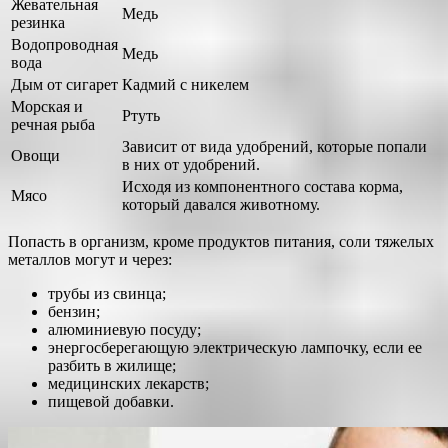
Жевательная
Медь
резинка
Водопроводная
Медь
вода
Дым от сигарет
Кадмий с никелем
Морская и
Ртуть
речная рыба
Зависит от вида удобрений, которые попали
Овощи
в них от удобрений.
Исходя из компонентного состава корма,
Мясо
который давался животному.
Попасть в организм, кроме продуктов питания, соли тяжелых
металлов могут и через:
трубы из свинца;
бензин;
алюминиевую посуду;
энергосберегающую электрическую лампочку, если ее
разбить в жилище;
медицинских лекарств;
пищевой добавки.