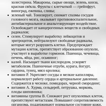
холестерина. Макароны, сырые овощи, зелень, кинза,
красная свёкла. Фрукты с клетчаткой — грейпфрут,
виноград, ежевика, сливы;
зеленый чай. Тонизирует, снимает спазмы сосудов
головного мозга, оказывает противовоспалительное,
антибактериальное и анальгезирующее воздействие.
Освобождает от канцерогенных веществ и свободных
радикалов;
селен. Стимулирует выработку лейкоцитов и
эритроцитов, нейтрализуют свободные радикалы,
которые могут разрушить клетки. Предупреждает
мутацию клеток, препятствует образованию опухоли,
участвует в выработке гормонов. Пшеница, чечевица,
печень, яйца, рис, осьминог;
калий. Насыщает ткани кислородом, ускоряет
метаболизм. Пшеничные отруби, курага, йогурт,
сардина, тунец, мясо кролика;
витамин Р. Укрепляет сосуды и мелкие капилляры,
нормализует работу сердца и артериальное давление.
Содержится в чесноке, помидорах, черной смородине;
витамин А. Хурма, сельдерей, петрушка, морковь,
плоды шиповника;
витамины группы В. Снижают рост опухолевых клеток,
препятствуют метастазам. Повышают сопротивляемость
организма, поддерживают нормальное состояние кожи,