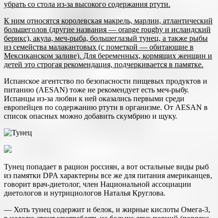
убрать со стола из-за высокого содержания ртути.
К ним относятся королевская макрель, марлин, атлантический
большеголов (другие названия — orange roughy и исландский
берикс), акула, меч-рыба, большеглазый тунец, а также рыбы
из семейства малакантовых (с пометкой — обитающие в
Мексиканском заливе). Для беременных, кормящих женщин и
детей это строгая рекомендация, подчеркивается в памятке.
Испанское агентство по безопасности пищевых продуктов и
питанию (AESAN) тоже не рекомендует есть меч-рыбу.
Испанцы из-за любви к ней оказались первыми среди
европейцев по содержанию ртути в организме. От AESAN в
список опасных можно добавить скумбрию и щуку.
Тунец попадает в рацион россиян, а вот остальные виды рыб
из памятки DPA характерны все же для питания американцев,
говорит врач-диетолог, член Национальной ассоциации
диетологов и нутрициологов Наталья Круглова.
— Хоть тунец содержит и белок, и жирные кислоты Омега-3,