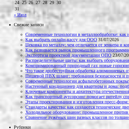
24
25
26
27
28
29
30
31
« Июл
Свежие записи
Современные технологии в металлообработке: как и
Как выбрать онлайн-кассу для ООО
31/07/2026
Цековка по металлу: чем отличается от зенкера и к
Как развивается рынок промышленного программно
Экспертиза проектной документации ОПО
23/07/2
Распределительные щиты: как выбрать оборудовани
Компримированный природный газ: новые горизон
Что такое дробеструйная обработка алюминиевых о
Пищевой ПВХ шланг: требования безопасности и 
Современные технологии асфальтобетонных покрыти
Настенный кондиционер для квартиры и дома: под
Ключевые компоненты и архитектура отечественн
Как транспортный аутсорсинг помогает ритейлу сп
Этапы проектирования и изготовления пресс-форм:
Стандарты качества: как создаются технические дв
Холодильное оборудование: промышленное против
Сравнение лужёных шин разных классов по толщин
Рубрики