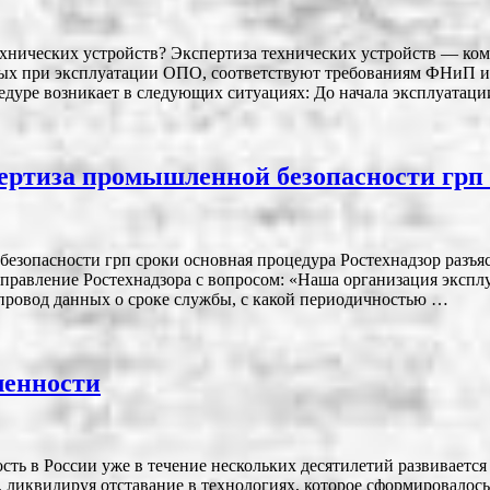
хнических устройств? Экспертиза технических устройств — ком
емых при эксплуатации ОПО, соответствуют требованиям ФНиП и
дуре возникает в следующих ситуациях: До начала эксплуатаци
пертиза промышленной безопасности грп
безопасности грп сроки основная процедура Ростехнадзор разъя
 управление Ростехнадзора с вопросом: «Наша организация экспл
опровод данных о сроке службы, с какой периодичностью …
ленности
 в России уже в течение нескольких десятилетий развивается
, ликвидируя отставание в технологиях, которое сформировалось