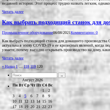
недавней истории. Этот процесс трудно назвать легким, однако
Читать далее
Как выбрать подходящий станок для до
Промышленное оборудование
06/08/2021
Комментарии: 0
Как выбрать подходящий станок для домашнего производства С
актуальна в эпоху COVID-19 и ее кризисных явлений, когда лю
узнаете, почему выгодно открывать производство на дому, как
Читать далее
Пагинация
« Назад
1
…
118
119
120
записей
Август 2026
Пн
Вт
Ср
Чт
Пт
Сб
Вс
1
2
3
4
5
6
7
8
9
10
11
12
13
14
15
16
17
18
19
20
21
22
23