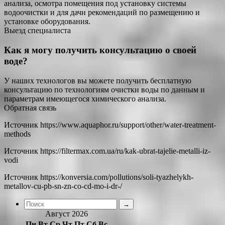
анализа, осмотра помещения под установку системы
водоочистки и для дачи рекомендаций по размещению и
установке оборудования.
Выезд специалиста
Как я могу получить консультацию о своей
воде?
У наших технологов вы можете получить бесплатную
консультацию по технологиям очистки воды по данным и
параметрам имеющегося химического анализа.
Обратная связь
Источник
https://www.aquaphor.ru/support/other/water-treatment-
methods
Источник
https://filtermax.com.ua/ru/kak-ubrat-tajelie-metalli-iz-
vodi
Источник
https://konversia.com/pollutions/soli-tyazhelykh-
metallov-cu-pb-sn-zn-co-cd-mo-i-dr-/
Август 2026
Пн
Вт
Ср
Чт
Пт
Сб
Вс