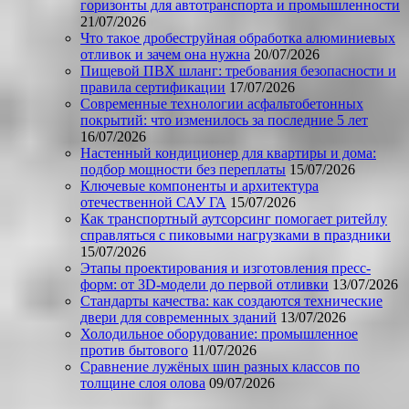
горизонты для автотранспорта и промышленности
21/07/2026
Что такое дробеструйная обработка алюминиевых
отливок и зачем она нужна
20/07/2026
Пищевой ПВХ шланг: требования безопасности и
правила сертификации
17/07/2026
Современные технологии асфальтобетонных
покрытий: что изменилось за последние 5 лет
16/07/2026
Настенный кондиционер для квартиры и дома:
подбор мощности без переплаты
15/07/2026
Ключевые компоненты и архитектура
отечественной САУ ГА
15/07/2026
Как транспортный аутсорсинг помогает ритейлу
справляться с пиковыми нагрузками в праздники
15/07/2026
Этапы проектирования и изготовления пресс-
форм: от 3D-модели до первой отливки
13/07/2026
Стандарты качества: как создаются технические
двери для современных зданий
13/07/2026
Холодильное оборудование: промышленное
против бытового
11/07/2026
Сравнение лужёных шин разных классов по
толщине слоя олова
09/07/2026