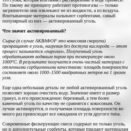
По такому же принципу работают противогазы — только
загрязнители они извлекают не из жидкости, а из воздуха.
Впитывающие материалы называют сорбентами, самый
популярный из них — активированный уголь.
Что значит активированный?
Сырье (в случае АКВАФОР это кокосовая скорлупа)
превращают в уголь, нагревая без доступа кислорода — этот
процесс называется «пиролиз». Полученный уголь
обрабатывают водяным паром при температуре около
1000°C. В результате получается очень чистый материал с
отличными сорбционными качествами: площадь поверхности
составляет около 1000–1500 квадратных метров на 1 грамм
угля.
Еще одна небольшая деталь: не любой активированный уголь
позволяет хорошо очистить воду. Значение имеет и размер
гранул, и его происхождение: березовый, а тем более
каменный уголь по качеству не сравнятся с кокосовым. Он
лучше активируется, и получаемая площадь поверхности во
много раз превосходит все ожидания от угля другого типа.
Современные фильтрующие смеси содержат не только уголь,
но и дополнительные сорбенты, которые придают материалам