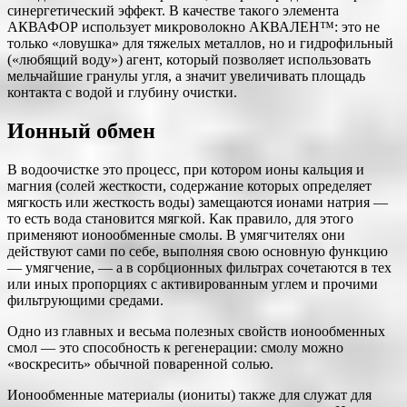
синергетический эффект. В качестве такого элемента
АКВАФОР использует микроволокно AКВАЛЕН™: это не
только «ловушка» для тяжелых металлов, но и гидрофильный
(«любящий воду») агент, который позволяет использовать
мельчайшие гранулы угля, а значит увеличивать площадь
контакта с водой и глубину очистки.
Ионный обмен
В водоочистке это процесс, при котором ионы кальция и
магния (солей жесткости, содержание которых определяет
мягкость или жесткость воды) замещаются ионами натрия —
то есть вода становится мягкой. Как правило, для этого
применяют ионообменные смолы. В умягчителях они
действуют сами по себе, выполняя свою основную функцию
— умягчение, — а в сорбционных фильтрах сочетаются в тех
или иных пропорциях с активированным углем и прочими
фильтрующими средами.
Одно из главных и весьма полезных свойств ионообменных
смол — это способность к регенерации: смолу можно
«воскресить» обычной поваренной солью.
Ионообменные материалы (иониты) также для служат для