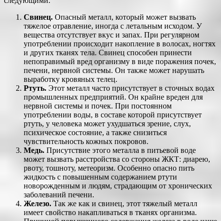
следующими:
Свинец.
Опасный металл, который может вызвать
тяжелое отравление, иногда с летальным исходом. У
вещества отсутствует вкус и запах. При регулярном
употреблении происходит накопление в волосах, ногтях
и других тканях тела. Свинец способен принести
непоправимый вред организму в виде поражения почек,
печени, нервной системы. Он также может нарушать
выработку кровяных телец.
Ртуть.
Этот металл часто присутствует в сточных водах
промышленных предприятий. Он крайне вреден для
нервной системы и почек. При постоянном
употреблении воды, в составе которой присутствует
ртуть, у человека может ухудшаться зрение, слух,
психическое состояние, а также снизиться
чувствительность кожных покровов.
Медь.
Присутствие этого металла в питьевой воде
может вызвать расстройства со стороны ЖКТ: диарею,
рвоту, тошноту, метеоризм. Особенно опасно пить
жидкость с повышенным содержанием ртути
новорожденным и людям, страдающим от хронических
заболеваний печени.
Железо.
Так же как и свинец, этот тяжелый металл
имеет свойство накапливаться в тканях организма.