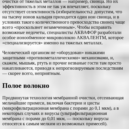
очистки от тяжелых металлов — например, свинца. Но их
эффективность в этом не так уж впечатляет, поскольку
отсутствует селективность (избирательность): допустим, что
на тысячу ионов кальция приходится один ион свинца, и в
условиях такого количественного превосходства свинец чаще
всего «проскользнет незамеченным». Чтобы исправить
возможные недочеты, специалисты АКВАФОР разработали
особое ионообменное микроволокно АКВАЛЕНТМ, которое
«специализируется» именно на тяжелых металлах.
Человеческий организм не «оборудован» никакими
защитными «противометаллическими» механизмами, и,
скажем, мышьяк, ртуть и прочие незваные гости там просто
накапливаются, приводя к непрогнозируемым последствиям
— скорее всего, неприятным.
Полое волокно
Продвинутая технология мембранной очистки, отсеивающая
мельчайшие примеси, включая бактерии и цисты
(микрофильтрационная мембрана с порами до 0,1 мкм), а в
некоторых случаях и вирусы (ультрафильтрационная
мембрана с порами до 0,01 мкм, — поскольку вирусы
относятся к самым мелким из возможных примесей).