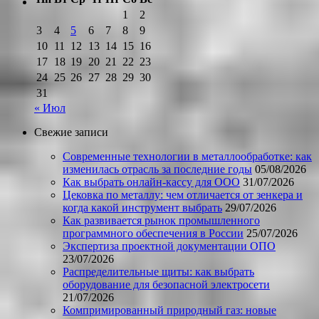
1
2
3
4
5
6
7
8
9
10
11
12
13
14
15
16
17
18
19
20
21
22
23
24
25
26
27
28
29
30
31
« Июл
Свежие записи
Современные технологии в металлообработке: как
изменилась отрасль за последние годы
05/08/2026
Как выбрать онлайн-кассу для ООО
31/07/2026
Цековка по металлу: чем отличается от зенкера и
когда какой инструмент выбрать
29/07/2026
Как развивается рынок промышленного
программного обеспечения в России
25/07/2026
Экспертиза проектной документации ОПО
23/07/2026
Распределительные щиты: как выбрать
оборудование для безопасной электросети
21/07/2026
Компримированный природный газ: новые