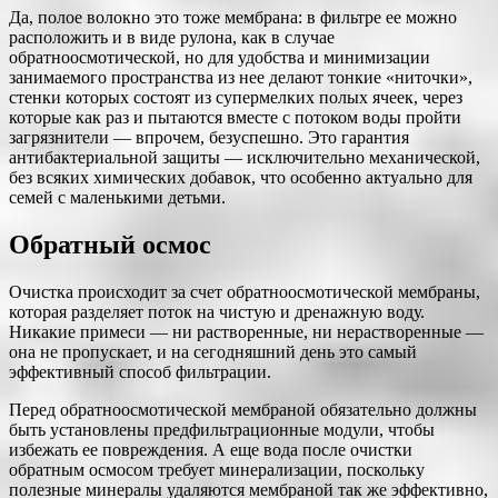
Да, полое волокно это тоже мембрана: в фильтре ее можно
расположить и в виде рулона, как в случае
обратноосмотической, но для удобства и минимизации
занимаемого пространства из нее делают тонкие «ниточки»,
стенки которых состоят из супермелких полых ячеек, через
которые как раз и пытаются вместе с потоком воды пройти
загрязнители — впрочем, безуспешно. Это гарантия
антибактериальной защиты — исключительно механической,
без всяких химических добавок, что особенно актуально для
семей с маленькими детьми.
Обратный осмос
Очистка происходит за счет обратноосмотической мембраны,
которая разделяет поток на чистую и дренажную воду.
Никакие примеси — ни растворенные, ни нерастворенные —
она не пропускает, и на сегодняшний день это самый
эффективный способ фильтрации.
Перед обратноосмотической мембраной обязательно должны
быть установлены предфильтрационные модули, чтобы
избежать ее повреждения. А еще вода после очистки
обратным осмосом требует минерализации, поскольку
полезные минералы удаляются мембраной так же эффективно,