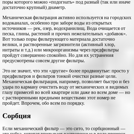
поры которого можно «подогнать» под разный (так или иначе
достаточно крупный) диаметр.
Механическая фильтрация активно используется на городских
водоканалах, особенно при заборе воды из открытых
источников — рек, озер, водохранилищ. Вода очищается от
песка, глины, растений и прочих нежелательных «добавок».
Вот только поры фильтрующего материала достаточно
велики, и растворенные загрязнители (активный хлор,
нитраты и т.д.) или микроорганизмы через предфильтры
пройдут совершенно спокойно. Но для их устранения
предусмотрены совсем другие фильтры.
Это не значит, что эти «другие» более продвинутые: просто у
предфильтров и фильтров тонкой очистки разные цели.
Механическая фильтрация, например, позволяет быстро и без
удара по карману очистить воду от механических и видимых
глазу примесей во всей квартире или даже во всем доме — но
с растворенными вредными веществами этот номер не
пройдет. Впрочем, обо всем по порядку.
Сорбция
Если механический фильтр — это сито, то сорбционный —
это губка, которая впитывает растворенные в воде примеси.