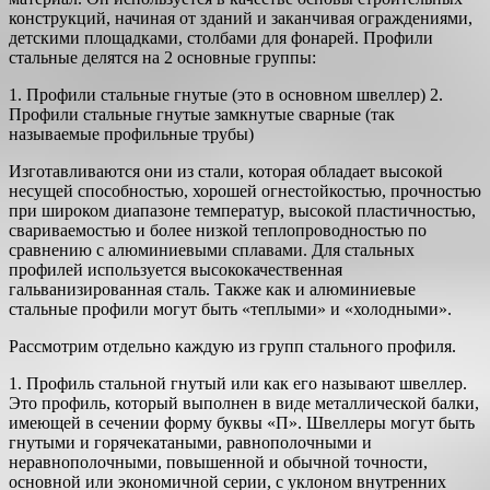
конструкций, начиная от зданий и заканчивая ограждениями,
детскими площадками, столбами для фонарей. Профили
стальные делятся на 2 основные группы:
1. Профили стальные гнутые (это в основном швеллер) 2.
Профили стальные гнутые замкнутые сварные (так
называемые профильные трубы)
Изготавливаются они из стали, которая обладает высокой
несущей способностью, хорошей огнестойкостью, прочностью
при широком диапазоне температур, высокой пластичностью,
свариваемостью и более низкой теплопроводностью по
сравнению с алюминиевыми сплавами. Для стальных
профилей используется высококачественная
гальванизированная сталь. Также как и алюминиевые
стальные профили могут быть «теплыми» и «холодными».
Рассмотрим отдельно каждую из групп стального профиля.
1. Профиль стальной гнутый или как его называют швеллер.
Это профиль, который выполнен в виде металлической балки,
имеющей в сечении форму буквы «П». Швеллеры могут быть
гнутыми и горячекатаными, равнополочными и
неравнополочными, повышенной и обычной точности,
основной или экономичной серии, с уклоном внутренних