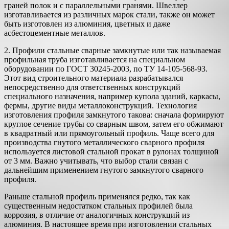
граней полок и с параллельными гранями. Швеллер
изготавливается из различных марок стали, также он может
быть изготовлен из алюминия, цветных и даже
асбестоцементные металлов.
2. Профили стальные сварные замкнутые или так называемая
профильная труба изготавливается на специальном
оборудовании по ГОСТ 30245-2003, по ТУ 14-105-568-93.
Этот вид строительного материала разрабатывался
непосредственно для ответственных конструкций
специального назначения, например купола зданий, каркасы,
фермы, другие виды металлоконструкций. Технология
изготовления профиля замкнутого такова: сначала формируют
круглое сечение трубы со сварным швом, затем его обжимают
в квадратный или прямоугольный профиль. Чаще всего для
производства гнутого металлического сварного профиля
используется листовой стальной прокат в рулонах толщиной
от 3 мм. Важно учитывать, что выбор стали связан с
дальнейшим применением гнутого замкнутого сварного
профиля.
Раньше стальной профиль применялся редко, так как
существенным недостатком стальных профилей была
коррозия, в отличие от аналогичных конструкций из
алюминия. В настоящее время при изготовлении стальных