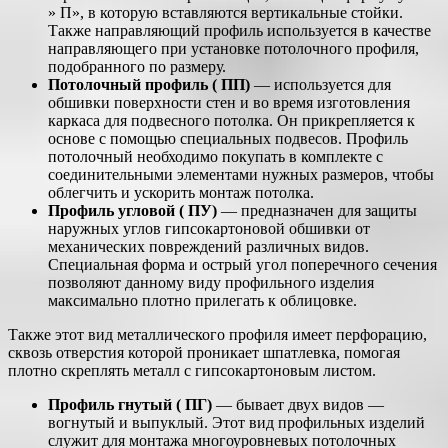
» П», в которую вставляются вертикальные стойки.
Также направляющий профиль используется в качестве
направляющего при установке потолочного профиля,
подобранного по размеру.
Потолочный профиль ( ПП)
— используется для
обшивки поверхности стен и во время изготовления
каркаса для подвесного потолка. Он прикрепляется к
основе с помощью специальных подвесов. Профиль
потолочный необходимо покупать в комплекте с
соединительными элементами нужных размеров, чтобы
облегчить и ускорить монтаж потолка.
Профиль угловой ( ПУ)
— предназначен для защиты
наружных углов гипсокартоновой обшивки от
механических повреждений различных видов.
Специальная форма и острый угол поперечного сечения
позволяют данному виду профильного изделия
максимально плотно прилегать к облицовке.
Также этот вид металлического профиля имеет перфорацию,
сквозь отверстия которой проникает шпатлевка, помогая
плотно скреплять металл с гипсокартоновым листом.
Профиль гнутый ( ПГ)
— бывает двух видов —
вогнутый и выпуклый. Этот вид профильных изделий
служит для монтажа многоуровневых потолочных