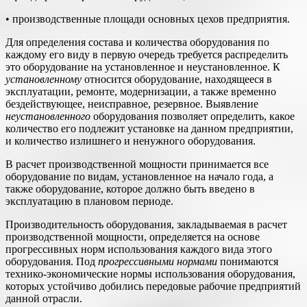
• производственные площади основных цехов предприятия.
Для определения состава и количества оборудования по
каждо­му его виду в первую очередь требуется распределить
это оборудо­вание на установленное и неустановленное. К
установленному
отно­сится оборудование, находящееся в
эксплуатации, ремонте, модер­низации, а также временно
бездействующее, неисправное, резерв­ное. Выявление
неустановленного
оборудования позволяет опреде­лить, какое
количество его подлежит установке на данном предпри­ятии,
и количество излишнего и ненужного оборудования.
В расчет производственной мощности принимается все
оборудова­ние по видам, установленное на начало года, а
также оборудование, которое должно быть введено в
эксплуатацию в плановом периоде.
Производительность оборудования, закладываемая в расчет
производственной мощности, определяется на основе
прогрессив­ных норм использования каждого вида этого
оборудования. Под
прогрессивными нормами
понимаются
технико-экономические нор­мы использования оборудования,
которых устойчиво добились пе­редовые рабочие предприятий
данной отрасли.