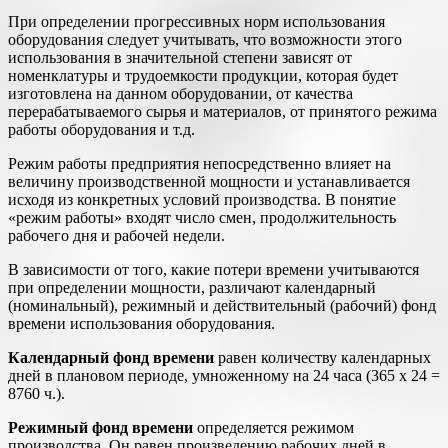
При определении прогрессивных норм использования
оборудо­вания следует учитывать, что возможности этого
использования в значительной степени зависят от
номенклатуры и трудоемкости продукции, которая будет
изготовлена на данном оборудовании, от качества
перерабатываемого сырья и материалов, от принятого ре­жима
работы оборудования и т.д.
Режим работы предприятия непосредственно влияет на
величи­ну производственной мощности и устанавливается
исходя из кон­кретных условий производства. В понятие
«режим работы» входят число смен, продолжительность
рабочего дня и рабочей недели.
В зависимости от того, какие потери времени учитываются
при определении мощности, различают календарный
(номинальный), режимный и действительный (рабочий) фонд
времени использова­ния оборудования.
Календарный фонд времени
равен количеству календарных
дней в плановом периоде, умноженному на 24 часа (365 х 24 =
8760 ч.).
Режимный фонд времени
определяется режимом
производства. Он равен произведению рабочих дней в