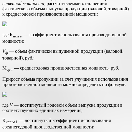
ственной мощности,
рассчитываемый отношением
фактического объема выпуска продукции (валовой, товарной)
к среднегодовой производственной мощности:
где К
— коэффициент использования производственной
исп
м
мощности;
V
— объем фактически выпущенной продукции (валовой,
ф
товар­ной), руб.;
М
.
— среднегодовая производственная мощность, руб.
ср
г
Прирост объема продукции за счет улучшения использования
производственной мощности можно определить по формуле:
где
V
— достигнутый годовой объем выпуска продукции в
соответст­вующих единицах измерения;
К
— достигнутый коэффициент использования
исп.м.1
среднегодовой производственной мощности;