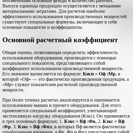
неизменными основные фонды и количество рабочих.
Выпуск единицы продукции осуществляется с меньшими
материальными затратами. Для расчетов наиболее
эффективного использования производственных мощностей
существуют специальные формулы, включающие в себя
основные показатели и коэффициенты.
Основной расчетный коэффициент
Общая оценка, позволяющая определить эффективность
использования оборудования, производится с помощью
специального показателя, представляющего собой
коэффициент использования производственной мощности.
Его значение вычисляется по формуле:
Кисп = Оф :Мр
, в
которой «Оф» — это фактически произведенная продукция, а
«Мр» служит показателем расчетной производственной
мощности.
При более точных расчетах анализируется и оценивается
использование машин и прочего оборудования. Для этого
применяется специальный коэффициент, учитывающий
экстенсивную нагрузку оборудования (Кэкс). Он применяется
в трех основных формулах: 1.
Кэкс = Вф :Фк
, 2.
Кэкс = Вф
:Фр
, 3.
Кэкс = Вф :Фпл
, в которых Вф является фактически
отработанным временем, а Фк, Фр и Фпл представляют собой