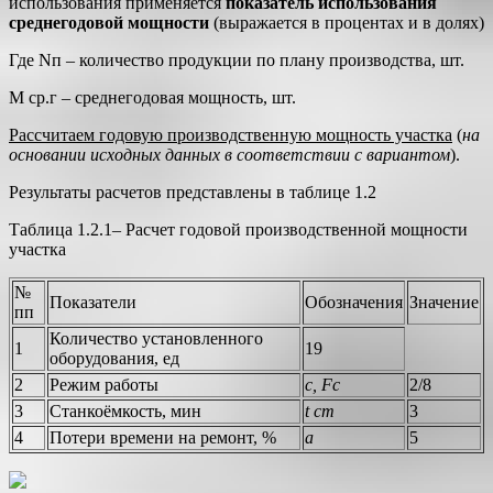
использования применяется
показатель использования
среднегодовой мощности
(выражается в процентах и в долях)
Где Nп – количество продукции по плану производства, шт.
М ср.г – среднегодовая мощность, шт.
Рассчитаем годовую производственную мощность участка
(
на
основании исходных данных в соответствии с вариантом
).
Результаты расчетов представлены в таблице 1.2
Таблица 1.2.1– Расчет годовой производственной мощности
участка
№
Показатели
Обозначения
Значение
пп
Количество установленного
1
19
оборудования, ед
2
Режим работы
с, Fc
2/8
3
Станкоёмкость, мин
t сm
3
4
Потери времени на ремонт, %
а
5