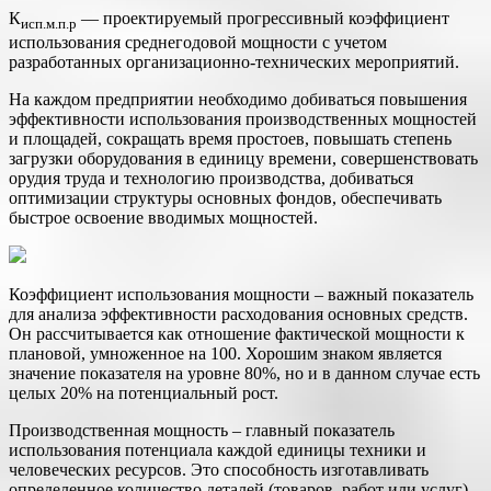
К
— проектируемый прогрессивный коэффициент
исп.м.п.р
использо­вания среднегодовой мощности с учетом
разработанных организацион­но-технических мероприятий.
На каждом предприятии необходимо добиваться повышения
эф­фективности использования производственных мощностей
и площа­дей, сокращать время простоев, повышать степень
загрузки оборудо­вания в единицу времени, совершенствовать
орудия труда и техноло­гию производства, добиваться
оптимизации структуры основных фондов, обеспечивать
быстрое освоение вводимых мощностей.
Коэффициент использования мощности – важный показатель
для анализа эффективности расходования основных средств.
Он рассчитывается как отношение фактической мощности к
плановой, умноженное на 100. Хорошим знаком является
значение показателя на уровне 80%, но и в данном случае есть
целых 20% на потенциальный рост.
Производственная мощность – главный показатель
использования потенциала каждой единицы техники и
человеческих ресурсов. Это способность изготавливать
определенное количество деталей (товаров, работ или услуг)