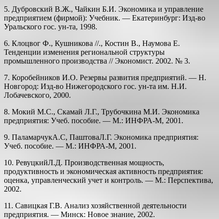
5. Дубровский В.Ж., Чайкин Б.И. Экономика и управление
предприя­тием (фирмой): Учебник. — Екатеринбург: Изд-во
Уральского гос. ун-та, 1998.
6. Клоцвог Ф., Кушникова //., Костин В., Наумова Е.
Тенденции изме­нения региональной структуры
промышленного производства // Экономист. 2002. № 3.
7. Коробейников И.О. Резервы развития предприятий. — Н.
Новгород: Изд-во Нижегородского гос. ун-та им. Н.И.
Лобачевского, 2000.
8. Мокий М.С., Скамай Л.Г., Трубочкина М.И. Экономика
предприя­тия: Учеб. пособие. — М.: ИНФРА-М, 2001.
9. ПаламарчукА.С, ПаштоваЛ.Г. Экономика предприятия:
Учеб. по­собие. — М.: ИНФРА-М, 2001.
10. РевуцкийЛ.Д. Производственная мощность,
продуктивность и эко­номическая активность предприятия:
оценка, управленческий учет и контроль. — М.: Перспектива,
2002.
11. Савицкая Г.В. Анализ хозяйственной деятельности
предприятия. — Минск: Новое знание, 2002.