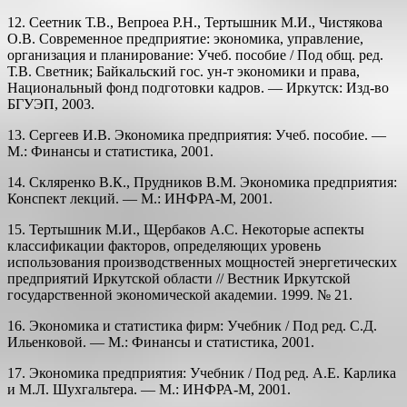
12. Сеетник Т.В., Вепроеа Р.Н., Тертышник М.И., Чистякова
О.В. Современное предприятие: экономика, управление,
организация и планирование: Учеб. пособие / Под общ. ред.
Т.В. Светник; Байкальский гос. ун-т экономики и права,
Национальный фонд подготовки кадров. — Иркутск: Изд-во
БГУЭП, 2003.
13. Сергеев И.В. Экономика предприятия: Учеб. пособие. —
М.: Фи­нансы и статистика, 2001.
14. Скляренко В.К., Прудников В.М. Экономика предприятия:
Конспект лекций. — М.: ИНФРА-М, 2001.
15. Тертышник М.И., Щербаков А.С. Некоторые аспекты
классифика­ции факторов, определяющих уровень
использования производ­ственных мощностей энергетических
предприятий Иркутской области // Вестник Иркутской
государственной экономической академии. 1999. № 21.
16. Экономика и статистика фирм: Учебник / Под ред. С.Д.
Ильенко­вой. — М.: Финансы и статистика, 2001.
17. Экономика предприятия: Учебник / Под ред. А.Е. Карлика
и М.Л. Шухгальтера. — М.: ИНФРА-М, 2001.