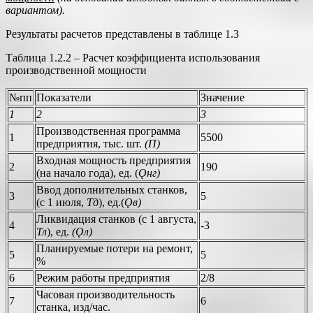
вариантом).
Результаты расчетов представлены в таблице 1.3
Таблица 1.2.2 – Расчет коэффициента использования
производственной мощности
№пп
Показатели
Значение
1
2
3
Производственная программа
1
5500
предприятия, тыс. шт.
(П)
Входная мощность предприятия
2
190
(на начало года), ед. (
Ǫнг)
Ввод дополнительных станков,
3
5
(с 1 июля,
Тд
), ед.(
Ǫв)
Ликвидация станков (с 1 августа,
4
-3
Тл
), ед.
(Ǫл)
Планируемые потери на ремонт,
5
5
%
6
Режим работы предприятия
2/8
Часовая производительность
7
6
станка, изд/час.