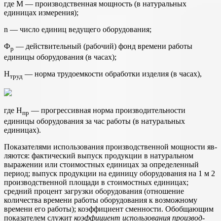
где М — производственная мощность (в натуральных
единицах измерения);
n — число единиц ведущего оборудования;
Ф
— действительный (рабочий) фонд времени работы
р
единицы оборудования (в часах);
Н
— норма трудоемкости обработки изделия (в часах),
труд
где Н
— прогрессивная норма производительности
пр
единицы оборудо­вания за час работы (в натуральных
единицах).
Показателями использования производственной мощности яв­
ляются: фактический выпуск продукции в натуральном
выражении или стоимостных единицах за определенный
период; выпуск про­дукции на единицу оборудования на 1 м 2
производственной площа­ди в стоимостных единицах;
средний процент загрузки оборудова­ния (отношение
количества времени работы оборудования к воз­можному
времени его работы); коэффициент сменности. Обоб­щающим
показателем служит
коэффициент использования производ­