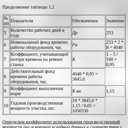
Продолжение таблицы 1.2
№
Показатели
Обозначения
Значение
пп
Количество рабочих дней в
5
Др
253
году
Номинальный фонд времени
253 * 2 *
6
Fн
работы оборудования, час.
8 = 4048
Коэффициент, учитывающий
1 – 5 /
7
потери времени на ремонт
К
100 =
станка
0,95
Действительный фонд
4048 * 0,95 =
8
времени работы
3845,6
оборудования, час.
Коэффициент выполнения
9
К вн
1,15
норм
19 * 3845,6 *
Годовая производственная
10
1,15 / 0,05 =
мощность участка, шт.
1050330
Определим коэффициент использования производственной
мощности
(на основании исходных данных в соответствии с