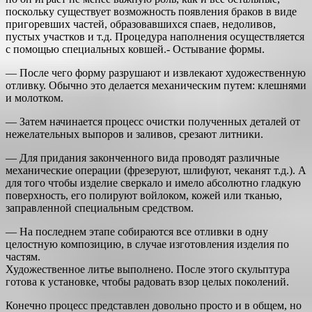
поскольку существует возможность появления браков в виде
пригоревших частей, образовавшихся спаев, недоливов,
пустых участков и т.д. Процедура наполнения осуществляется
с помощью специальных ковшей.- Остывание формы.
— После чего форму разрушают и извлекают художественную
отливку. Обычно это делается механическим путем: клешнями
и молотком.
— Затем начинается процесс очистки полученных деталей от
нежелательных выпоров и заливов, срезают литники.
— Для придания законченного вида проводят различные
механические операции (фрезеруют, шлифуют, чеканят т.д.). А
для того чтобы изделие сверкало и имело абсолютно гладкую
поверхность, его полируют войлоком, кожей или тканью,
заправленной специальным средством.
— На последнем этапе собираются все отливки в одну
целостную композицию, в случае изготовления изделия по
частям.
Художественное литье выполнено. После этого скульптура
готова к установке, чтобы радовать взор целых поколений.
Конечно процесс представлен довольно просто и в общем, но