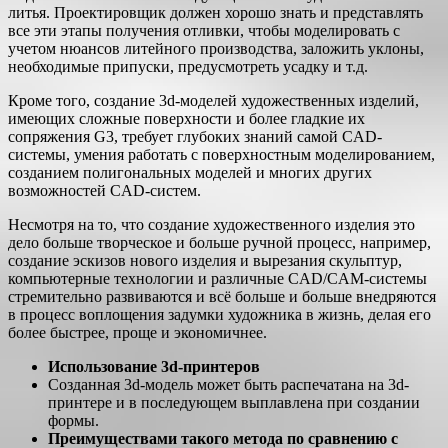
литья. Проектировщик должен хорошо знать и представлять
все эти этапы получения отливки, чтобы моделировать с
учетом нюансов литейного производства, заложить уклоны,
необходимые припуски, предусмотреть усадку и т.д.
Кроме того, создание 3d-моделей художественных изделий,
имеющих сложные поверхности и более гладкие их
сопряжения G3, требует глубоких знаний самой CAD-
системы, умения работать с поверхностным моделированием,
созданием полигональных моделей и многих других
возможностей CAD-систем.
Несмотря на то, что создание художественного изделия это
дело больше творческое и больше ручной процесс, например,
создание эскизов нового изделия и вырезания скульптур,
компьютерные технологии и различные CAD/CAM-системы
стремительно развиваются и всё больше и больше внедряются
в процесс воплощения задумки художника в жизнь, делая его
более быстрее, проще и экономичнее.
Использование 3d-принтеров
Созданная 3d-модель может быть распечатана на 3d-
принтере и в последующем выплавлена при создании
формы.
Преимуществами такого метода по сравнению с