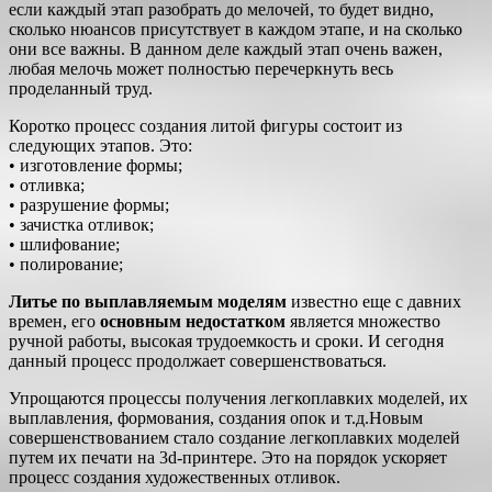
если каждый этап разобрать до мелочей, то будет видно,
сколько нюансов присутствует в каждом этапе, и на сколько
они все важны. В данном деле каждый этап очень важен,
любая мелочь может полностью перечеркнуть весь
проделанный труд.
Коротко процесс создания литой фигуры состоит из
следующих этапов. Это:
• изготовление формы;
• отливка;
• разрушение формы;
• зачистка отливок;
• шлифование;
• полирование;
Литье по выплавляемым моделям
известно еще с давних
времен, его
основным недостатком
является множество
ручной работы, высокая трудоемкость и сроки. И сегодня
данный процесс продолжает совершенствоваться.
Упрощаются процессы получения легкоплавких моделей, их
выплавления, формования, создания опок и т.д.Новым
совершенствованием стало создание легкоплавких моделей
путем их печати на 3d-принтере. Это на порядок ускоряет
процесс создания художественных отливок.