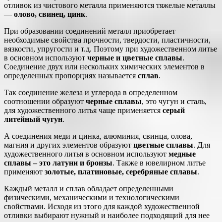
отливок из чистового металла применяются тяжелые металлы
—
олово, свинец, цинк
.
При образовании соединений металл приобретает
необходимые свойства прочности, твердости, пластичности,
вязкости, упругости и т.д. Поэтому при художественном литье
в основном используют
черные и цветные сплавы
.
Соединение двух или нескольких химических элементов в
определенных пропорциях называется
сплав
.
Так соединение железа и углерода в определенном
соотношении образуют
черные сплавы
, это чугун и сталь,
для художественного литья чаще применяется
серый
литейный чугун
.
А соединения меди и цинка, алюминия, свинца, олова,
магния и других элементов образуют
цветные сплавы
. Для
художественного литья в основном используют
медные
сплавы – это латуни и бронзы
. Также в ювелирном литье
применяют
золотые, платиновые, серебряные сплавы
.
Каждый металл и сплав обладает определенными
физическими, механическими и технологическими
свойствами. Исходя из этого для каждой художественной
отливки выбирают нужный и наиболее подходящий для нее