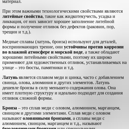
материал.
При этом важными технологическими свойствами являются
литейные свойства
, такие как жидкотекучесть, усадка и
ликвация, от них зависит хорошее заполнение литейной
формы и получение отливок без дефектов (раковин, пор,
трещин и т.д.).
Медные сплавы (латунь, бронза) используют для деталей,
воспринимающих трение, они
устойчивы против коррозии
во влажной атмосфере и морской воде
, а также обладают
хорошими литейными свойствами, поэтому их широко
применяют для художественных отливок, устанавливаемых на
улице – это бюсты, памятники и т.д.
Латунь
является сплавом меди и цинка, часто с добавлением
свинца, олова, алюминия и других элементов. Латунь
дешевле бронзы в силу меньшего содержания олова. Она
имеет плотную структуру и идеально подходит для создания
отливок сложной формы.
Бронза
– это сплав меди с оловом, алюминием, марганцем,
свинцом и другими элементами. Сплав меди с оловом
называют
оловянными бронзами
, а сплавы меди с
алюминием, свинцом, марганцем и т.д., называют
безоловянными бронзами
или специальными