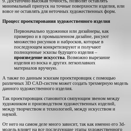
9. Достаточно высокая точность, позволят оставлять
минимальный припуск на точные поверхности изделия, или
вовсе не оставлять для неточных художественных форм.
Процесс проектирования художественного изделия
Первоначально художники или дизайнеры, как
примерно и в промышленном дизайне, рисуют
множество рисунков и набросков, которые в
последующем конкретизируют и получают
полноценные эскизы будущего изделия –
произведение искусства
. Возможно вырезание
изделия из воска и других легкоплавких
материалов вручную.
А также по данным эскизам проектировщик с помощью
различных 3D CAD-систем может создать трехмерную модель
данного художественного изделия.
Так проектировщик становится связующим звеном между
художником и производством художественных изделий,
между творчеством и технологией, между искусством и
наукой.
От него на самом деле много зависит, так как именно его 3d-
модель влияет на все последующие этапы художественного