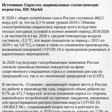
Источники: Евростат, национальные статистические
ведомства, IHS Markit
В 2020 г. общее потребление газа в России составило 460,5
млрд куб. м, что на 4,3 % ниже уровня 2019 г. Объемы
газопотребления сократились прежде всего вследствие
теплых погодных условий в осенне-зимний период 2019/2020
г. (в частности в I кв. 2020 г. средняя температура воздуха
составила –2,5 °С, что выше показателя за период с 2015 по
2019 г. на 3,0 °С), а также в связи со снижением производства,
вызванным пандемией COVID-19 и проведением режимных и
карантинных мероприятий.
За 2020 год ведущие газодобывающие компании России
снизили производственные показатели на фоне
существенного сокращения спроса и снижения цен как на
природный газ, так и на сжиженный природный газ (СПГ).
В частности, «Газпром», занимающей первое место в России
по добыче и производству газа, сократило объем добычи на
9,7% до 472,7 млрд куб. м из-за снижения спроса со стороны
европейских потребителей по причине локдаунов, введенных
для предотвращения распространения вируса COVID-19.
«НОВАТЭК», сохранивший второе место в рейтинге по
объему производства, в 2020 году снизило добычу на 2,5% до