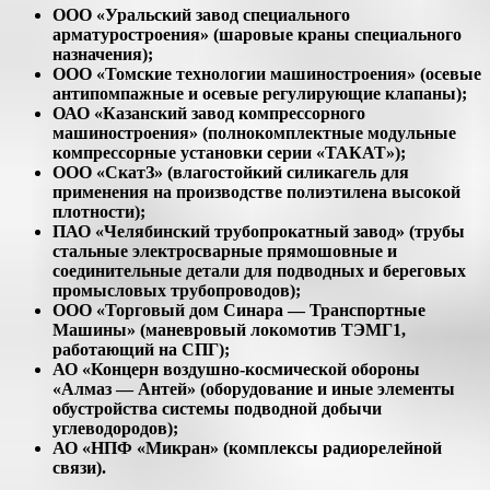
ООО «Уральский завод специального
арматуростроения» (шаровые краны специального
назначения);
ООО «Томские технологии машиностроения» (осевые
антипомпажные и осевые регулирующие клапаны);
ОАО «Казанский завод компрессорного
машиностроения» (полнокомплектные модульные
компрессорные установки серии «ТАКАТ»);
ООО «СкатЗ» (влагостойкий силикагель для
применения на производстве полиэтилена высокой
плотности);
ПАО «Челябинский трубопрокатный завод» (трубы
стальные электросварные прямошовные и
соединительные детали для подводных и береговых
промысловых трубопроводов);
ООО «Торговый дом Синара — Транспортные
Машины» (маневровый локомотив ТЭМГ1,
работающий на СПГ);
АО «Концерн воздушно-космической обороны
«Алмаз — Антей» (оборудование и иные элементы
обустройства системы подводной добычи
углеводородов);
АО «НПФ «Микран» (комплексы радиорелейной
связи).