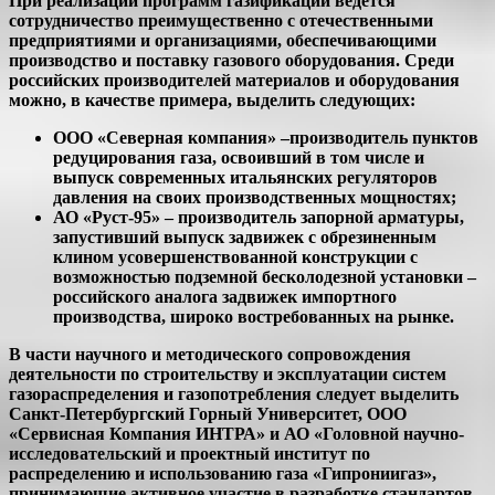
При реализации программ газификации ведется
сотрудничество преимущественно с отечественными
предприятиями и организациями, обеспечивающими
производство и поставку газового оборудования. Среди
российских производителей материалов и оборудования
можно, в качестве примера, выделить следующих:
ООО «Северная компания» –производитель пунктов
редуцирования газа, освоивший в том числе и
выпуск современных итальянских регуляторов
давления на своих производственных мощностях;
АО «Руст-95» – производитель запорной арматуры,
запустивший выпуск задвижек с обрезиненным
клином усовершенствованной конструкции с
возможностью подземной бесколодезной установки –
российского аналога задвижек импортного
производства, широко востребованных на рынке.
В части научного и методического сопровождения
деятельности по строительству и эксплуатации систем
газораспределения и газопотребления следует выделить
Санкт-Петербургский Горный Университет, ООО
«Сервисная Компания ИНТРА» и АО «Головной научно-
исследовательский и проектный институт по
распределению и использованию газа «Гипрониигаз»,
принимающие активное участие в разработке стандартов,