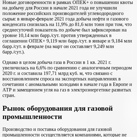
Новые договоренности в рамках ОПЕК+ о повышении квоты
на добычу для России в начале 2021 года не улучшили
положение российских производителей углеводородного
сырья: в январе-феврале 2021 года добыча нефти и газового
конденсата снизилась на 11,9% до 81,6 млн тонн при том, что
среднесуточнй показатель по добыче был зафиксирован на
уровне 10,14 млн барр./сут. против утвержденных в
соглашении ОПЕК+ 9,119 млн барр./сут. в январе и 9,184 млн
барр./cут. в феврале (на март он составляет 9,249 млн
барр./cут.).
Однако в целом добыча газа в России в 1 кв. 2021 г.
увеличилась на 6,6% по сравнению с аналогичным периодом
2020 г. и составила 197,71 млрд куб. м, что связано с
восстановлением спроса на экспортных направлениях в
сочетании с аномальными холодами в начале года в Европе и
АТР и замещением угля на газ в электроэнергетике развитых
стран.
Рынок оборудования для газовой
промышленности
Производство и поставка оборудования для газовой
промышленности осуществляется компаниями, которые не