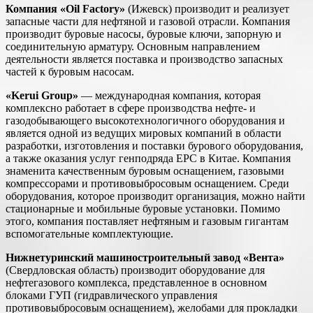
Компания
«Oil Factory»
(Ижевск) производит и реализует
запасные части для нефтяной и газовой отрасли. Компания
производит буровые насосы, буровые ключи, запорную и
соединительную арматуру. Основным направлением
деятельности является поставка и производство запасных
частей к буровым насосам.
«Kerui Group»
— международная компания, которая
комплексно работает в сфере производства нефте- и
газодобывающего высокотехнологичного оборудования и
является одной из ведущих мировых компаний в области
разработки, изготовления и поставки бурового оборудования,
а также оказания услуг генподряда ЕРС в Китае. Компания
знаменита качественным буровым оснащением, газовыми
компрессорами и противовыбросовым оснащением. Среди
оборудования, которое производит организация, можно найти
стационарные и мобильные буровые установки. Помимо
этого, компания поставляет нефтяным и газовым гигантам
вспомогательные комплектующие.
Нижнетуринский машиностроительный завод «Вента»
(Свердловская область) производит оборудование для
нефтегазового комплекса, представленное в основном
блоками ГУП (гидравлического управления
противовыбросовым оснащением), желобами для прокладки