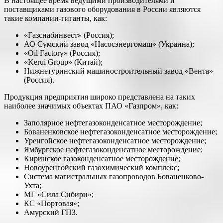
В настоящее время ведущими производителями и
поставщиками газового оборудования в России являются
такие компании-гиганты, как:
«Газснабинвест» (Россия);
АО Сумский завод «Насосэнергомаш» (Украина);
«Oil Factory» (Россия);
«Kerui Group» (Китай);
Нижнетуринский машиностроительный завод «Вента»
(Россия).
Продукция предприятия широко представлена на таких
наиболее значимых объектах ПАО «Газпром», как:
Заполярное нефтегазоконденсатное месторождение;
Бованенковское нефтегазоконденсатное месторождение;
Уренгойское нефтегазоконденсатное месторождение;
Ямбургское нефтегазоконденсатное месторождение;
Киринское газоконденсатное месторождение;
Новоуренгойский газохимический комплекс;
Cистема магистральных газопроводов Бованенково-
Ухта;
МГ «Сила Сибири»;
КС «Портовая»;
Амурский ГПЗ.