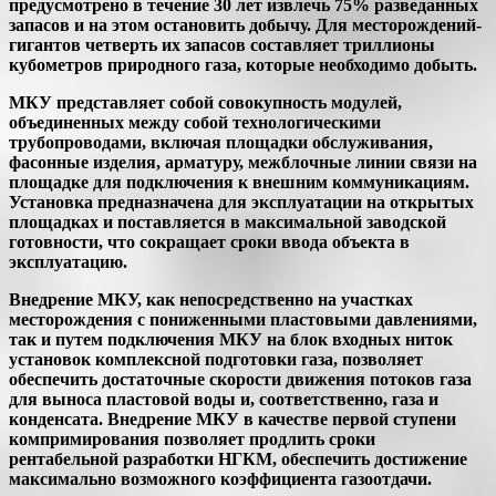
предусмотрено в течение 30 лет извлечь 75% разведанных
запасов и на этом остановить добычу. Для месторождений-
гигантов четверть их запасов составляет триллионы
кубометров природного газа, которые необходимо добыть.
МКУ представляет собой совокупность модулей,
объединенных между собой технологическими
трубопроводами, включая площадки обслуживания,
фасонные изделия, арматуру, межблочные линии связи на
площадке для подключения к внешним коммуникациям.
Установка предназначена для эксплуатации на открытых
площадках и поставляется в максимальной заводской
готовности, что сокращает сроки ввода объекта в
эксплуатацию.
Внедрение МКУ, как непосредственно на участках
месторождения с пониженными пластовыми давлениями,
так и путем подключения МКУ на блок входных ниток
установок комплексной подготовки газа, позволяет
обеспечить достаточные скорости движения потоков газа
для выноса пластовой воды и, соответственно, газа и
конденсата. Внедрение МКУ в качестве первой ступени
компримирования позволяет продлить сроки
рентабельной разработки НГКМ, обеспечить достижение
максимально возможного коэффициента газоотдачи.