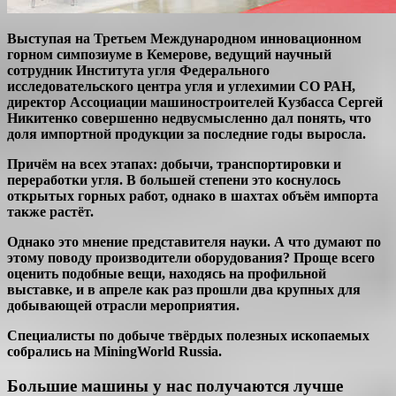
Выступая на Третьем Международном инновационном
горном симпозиуме в Кемерове, ведущий научный
сотрудник Института угля Федерального
исследовательского центра угля и углехимии СО РАН,
директор Ассоциации машиностроителей Кузбасса Сергей
Никитенко совершенно недвусмысленно дал понять, что
доля импортной продукции за последние годы выросла.
Причём на всех этапах: добычи, транспортировки и
переработки угля. В большей степени это коснулось
открытых горных работ, однако в шахтах объём импорта
также растёт.
Однако это мнение представителя науки. А что думают по
этому поводу производители оборудования? Проще всего
оценить подобные вещи, находясь на профильной
выставке, и в апреле как раз прошли два крупных для
добывающей отрасли мероприятия.
Специалисты по добыче твёрдых полезных ископаемых
собрались на MiningWorld Russia.
Большие машины у нас получаются лучше