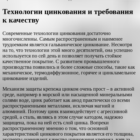
Технологии цинкования и требования
к качеству
Современные технологии цинкования достаточно
многочисленны. Самым распространенным и наименее
трудоемким является гальваническое цинкование. Несмотря
на то, что технологии этой много десятилетий, она успешно
используется по сей день и позволяет получать стойкое
качественное покрытие. С развитием промышленного
производства появились и более сложные способы, такие как
механическое, термодиффузионное, горячее и цинкламельное
цинкование изделий.
Механизм защиты крепежа цинком очень прост – в активной
среде, например в морской или насыщенной минеральными
солями воде, цинк работает как анод практически со всеми
распространенными металлами, исключая магний и
алюминий. Поэтому цинк взаимодействует с агрессивной
средой, а сталь, являясь в этом случае катодом, надежно
защищена, пока на ней есть слой цинка. Вопреки
распространенному мнению о том, что основной
характеристикой цинкового покрытия является его толщина,
эксперты оценивают качество цинкования крепежа, взяв за