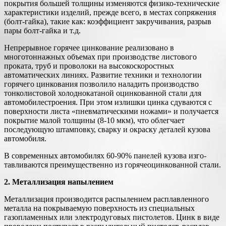
покрытия большей толщины изменяются физико-технические
характеристики изделий, прежде всего, в местах сопряжения
(болт-гайка), такие как: коэффициент закручивания, разрыв
пары болт-гайка и т.д.
Непрерывное горячее цинкование реализовано в
многотоннажных объемах при производстве листового
проката, труб и проволоки на высокоскоростных
автоматических ли­ниях. Развитие техники и технологии
горячего цинкования позволило наладить производство
тонколистовой холодно­катаной оцинкованной стали для
автомобилестроения. При этом излишки цинка сдуваются с
поверхности листа «пнев­матическими ножами» и получается
покрытие малой толщи­ны (8-10 мкм), что облегчает
последующую штамповку, свар­ку и окраску деталей кузова
автомобиля.
В современных автомобилях 60-90% панелей кузова изго­
тавливаются преимущественно из горячеоцинкованной стали.
2. Металлизация напылением
Металлизация производится распылением расплавлен­ного
металла на покрываемую поверхность из специальных
газопламенных или электродуговых пистолетов. Цинк в виде