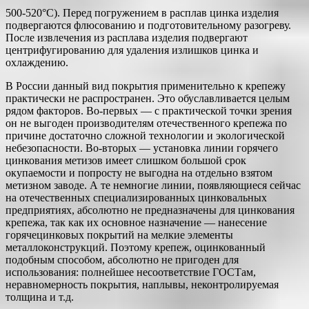
500-520°С). Перед погружением в рас­плав цинка изделия
подвергаются флюсованию и подготовительному разогреву.
После извлечения из расплава изделия подвергают
центрифугированию для удаления излишков цинка и
охлаждению.
В России данный вид покрытия применительно к крепежу
практически не распространен. Это обуславливается целым
рядом факторов. Во-первых — с практической точки зрения
он не выгоден производителям отечественного крепежа по
причине достаточно сложной технологии и экологической
небезопасности. Во-вторых — установка линии горячего
цинкования метизов имеет слишком большой срок
окупаемости и попросту не выгодна на отдельно взятом
метизном заводе. А те немногие линии, появляющиеся сейчас
на отечественных специализированных цинковальных
предприятиях, абсолютно не предназначены для цинкования
крепежа, так как их основное назначение — нанесение
горячецинковых покрытий на мелкие элементы
металлоконструкций. Поэтому крепеж, оцинкованный
подобным способом, абсолютно не пригоден для
использования: полнейшее несоответствие ГОСТам,
неравномерность покрытия, наплывы, неконтролируемая
толщина и т.д.