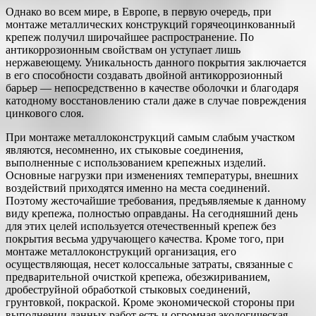
Однако во всем мире, в Европе, в первую очередь, при
монтаже металлических конструкций горячеоцинкованный
крепеж получил широчайшее распространение. По
антикоррозионным свойствам он уступает лишь
нержавеющему. Уникальность данного покрытия заключается
в его способности создавать двойной антикоррозионный
барьер — непосредственно в качестве оболочки и благодаря
катодному восстановлению стали даже в случае повреждения
цинкового слоя.
При монтаже металлоконструкций самым слабым участком
являются, несомненно, их стыковые соединения,
выполненные с использованием крепежных изделий.
Основные нагрузки при изменениях температуры, внешних
воздействий приходятся именно на места соединений.
Поэтому жесточайшие требования, предъявляемые к данному
виду крепежа, полностью оправданы. На сегодняшний день
для этих целей используется отечественный крепеж без
покрытия весьма удручающего качества. Кроме того, при
монтаже металлоконструкций организация, его
осуществляющая, несет колоссальные затраты, связанные с
предварительной очисткой крепежа, обезжириванием,
дробеструйной обработкой стыковых соединений,
грунтовкой, покраской. Кроме экономической стороны при
выполнении данных работ есть и огромная экологическая