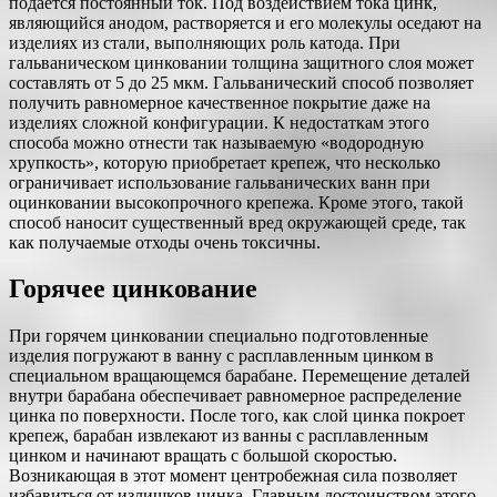
подается постоянный ток. Под воздействием тока цинк,
являющийся анодом, растворяется и его молекулы оседают на
изделиях из стали, выполняющих роль катода. При
гальваническом цинковании толщина защитного слоя может
составлять от 5 до 25 мкм. Гальванический способ позволяет
получить равномерное качественное покрытие даже на
изделиях сложной конфигурации. К недостаткам этого
способа можно отнести так называемую «водородную
хрупкость», которую приобретает крепеж, что несколько
ограничивает использование гальванических ванн при
оцинковании высокопрочного крепежа. Кроме этого, такой
способ наносит существенный вред окружающей среде, так
как получаемые отходы очень токсичны.
Горячее цинкование
При горячем цинковании специально подготовленные
изделия погружают в ванну с расплавленным цинком в
специальном вращающемся барабане. Перемещение деталей
внутри барабана обеспечивает равномерное распределение
цинка по поверхности. После того, как слой цинка покроет
крепеж, барабан извлекают из ванны с расплавленным
цинком и начинают вращать с большой скоростью.
Возникающая в этот момент центробежная сила позволяет
избавиться от излишков цинка. Главным достоинством этого