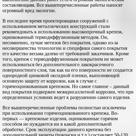
составляющаяя. Все вышеперечисленные работы наносят
огромный вред экологии.
В последнее время проектировщики сооружений с
использованием металлических конструкций стали
рекомендовать к использованию высокопрочный крепеж,
оцинкованный термодиффузионным методом. Он,
несомненно, лучше метизов без покрытия, однако из-за
несовершенства технологии и специфики самого покрытия
его качество весьма далеко от требований заказчиков. Кроме
того, крепеж с термодиффузионным покрытием не может
использоваться без дополнительного лакокрасочного
поверхностного слоя, так как на его поверхности не создается
однородной цинковой оксидной пленки, выполняющей
основную защиту от коррозии, как в случае с
горячеоцинкованным крепежом. Но самое главное – данный
вид покрытия подвержен межкрисаллитной коррозии, что при
определенных условиях ведет к разрушению самого изделия.
Все вышеперечисленные проблемы полностью исключены
при использовании горячеоцинкованного крепежа. Во-
первых — крепежные изделия, оцинкованные горячим
способом не нуждаются ни в какой дополнительной
обработке. Срок эксплуатации данного крепежа без
дополнительной защиты (покраски и т.д.) составляет 50-120