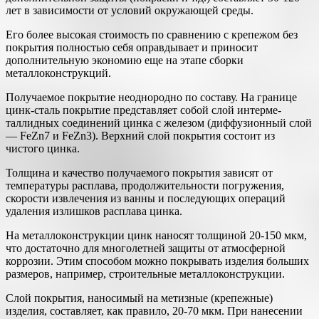
лет в зависимости от условий окружающей среды.
Его более высокая стоимость по сравнению с крепежом без
покрытия полностью себя оправдывает и приносит
дополнительную экономию еще на этапе сборки
металлоконструкций.
Получаемое покрытие неоднородно по составу. На гра­нице
цинк-сталь покрытие представляет собой слой интерме­
таллидных соединений цинка с железом (диффузионный слой
— FeZn7 и FeZn3). Вер­хний слой покрытия состоит из
чистого цинка.
Толщина и качество получаемого покрытия зависят от
температу­ры расплава, продолжительности погружения,
скорости из­влечения из ванны и последующих операций
удаления из­лишков расплава цинка.
На металлоконструкции цинк наносят толщиной 20-150 мкм,
что достаточно для многолетней защиты от атмосферной
коррозии. Этим способом можно покрывать изделия больших
размеров, например, строительные металлоконструкции.
Слой покрытия, наносимый на метизные (крепежные)
изделия, составляет, как правило, 20-70 мкм. При нанесении