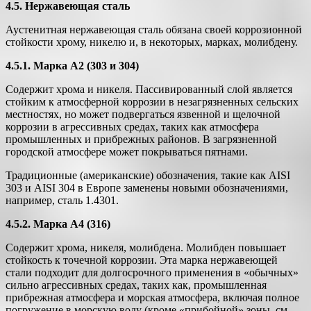
4.5. Нержавеющая сталь
Аустенитная нержавеющая сталь обязана своей коррозионной
стойкости хрому, никелю и, в некоторых, марках, молибдену.
4.5.1. Марка А2 (303 и 304)
Содержит хрома и никеля. Пассивированный слой является
стойким к атмосферной коррозии в незагрязненных сельских
местностях, но может подвергаться язвенной и щелочной
коррозии в агрессивных средах, таких как атмосфера
промышленных и прибрежных районов. В загрязненной
городской атмосфере может покрываться пятнами.
Традиционные (американские) обозначения, такие как AISI
303 и AISI 304 в Европе заменены новыми обозначениями,
например, сталь 1.4301.
4.5.2. Марка А4 (316)
Содержит хрома, никеля, молибдена. Молибден повышает
стойкость к точечной коррозии. Эта марка нержавеющей
стали подходит для долгосрочного применения в «обычных»
сильно агрессивных средах, таких как, промышленная
прибрежная атмосфера и морская атмосфера, включая полное
погружение в морскую воду (кроме «прибойной» зоны, см.