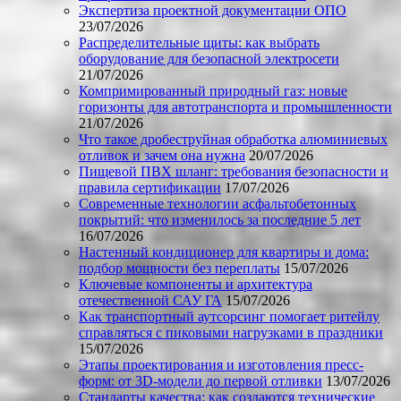
Экспертиза проектной документации ОПО
23/07/2026
Распределительные щиты: как выбрать
оборудование для безопасной электросети
21/07/2026
Компримированный природный газ: новые
горизонты для автотранспорта и промышленности
21/07/2026
Что такое дробеструйная обработка алюминиевых
отливок и зачем она нужна
20/07/2026
Пищевой ПВХ шланг: требования безопасности и
правила сертификации
17/07/2026
Современные технологии асфальтобетонных
покрытий: что изменилось за последние 5 лет
16/07/2026
Настенный кондиционер для квартиры и дома:
подбор мощности без переплаты
15/07/2026
Ключевые компоненты и архитектура
отечественной САУ ГА
15/07/2026
Как транспортный аутсорсинг помогает ритейлу
справляться с пиковыми нагрузками в праздники
15/07/2026
Этапы проектирования и изготовления пресс-
форм: от 3D-модели до первой отливки
13/07/2026
Стандарты качества: как создаются технические