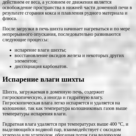
действием ее веса, а условием ее движения является
освобождение пространства в нижней части доменной печи в
результате сгорания кокса и плавления рудного материала и
флюса.
После загрузки в печь шихта начинает нагреваться и по мере
непрерывного опускания, последовательно развиваются
следующие процессы:
испарение влаги шихты;
восстановление оксидов железа и некоторых других
элементов;
диссоциация карбонатов.
Испарение влаги шихты
Шихта, загружаемая в доменную печь, содержит
гигроскопическую, а иногда и гидратную влагу.
Гигроскопическая влага легко испаряется и удаляется на
колошнике, так как температура колошниковых газов выше
температуры испарения влаги.
Гидратная влага удаляется при температурах выше 400 °С, и
выделяющийся водяной пар, взаимодействует с оксидом
углерода или углеродом, обогащая поток газа водородом.