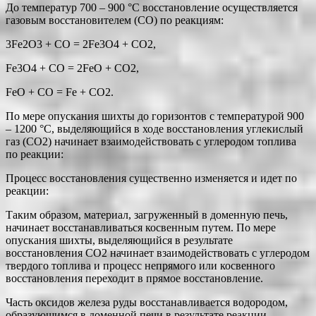
До температур 700 – 900 °С восстановление осуществляется
газовым восстановителем (СО) по реакциям:
3Fe2O3 + CO = 2Fe3O4 + CO2,
Fe3O4 + CO = 2FeO + CO2,
FeO + CO = Fe + CO2.
По мере опускания шихты до горизонтов с температурой 900
– 1200 °С, выделяющийся в ходе восстановления углекислый
газ (СО2) начинает взаимодействовать с углеродом топлива
по реакции:
Процесс восстановления существенно изменяется и идет по
реакции:
Таким образом, материал, загруженный в доменную печь,
начинает восстанавливаться косвенным путем. По мере
опускания шихты, выделяющийся в результате
восстановления СО2 начинает взаимодействовать с углеродом
твердого топлива и процесс непрямого или косвенного
восстановления переходит в прямое восстановление.
Часть оксидов железа руды восстанавливается водородом,
образующимся в доменной печи в результате реакции