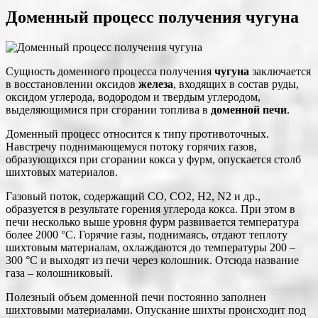
Доменный процесс получения чугуна
Сущность доменного процесса получения
чугуна
заключается
в восстановлении оксидов
железа
, входящих в состав руды,
оксидом углерода, водородом и твердым углеродом,
выделяющимися при сгорании топлива в
доменной печи
.
Доменный процесс относится к типу противоточных.
Навстречу поднимающемуся потоку горячих газов,
образующихся при сгорании кокса у фурм, опускается столб
шихтовых материалов.
Газовый поток, содержащий СO, СO2, Н2, N2 и др.,
образуется в результате горения углерода кокса. При этом в
печи несколько выше уровня фурм развивается температура
более 2000 °С. Горячие газы, поднимаясь, отдают теплоту
шихтовым материалам, охлаждаются до температуры 200 –
300 °С и выходят из печи через колошник. Отсюда название
газа – колошниковый.
Полезный объем доменной печи постоянно заполнен
шихтовыми материалами. Опускание шихты происходит под