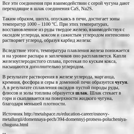
Все эти соединения при взаимодействии с серой чугуна дают
переходящие в шлак соединения СаS, Na2S.
Таким образом, шихта, опускаясь в печи, достигает зоны
температур 1000 – 1100 °С. При этих температурах,
восстановленное из руды твердое железо, взаимодействуя с
оксидом углерода, коксом и сажистым углеродом интенсивно
растворяет углерод, образуя карбид железа:
Вследствие этого, температура плавления железа понижается
и на уровне распара и заплечиков оно расплавляется. Капли
железоуглеродистого сплава, протекая по кускам кокса,
насыщаются дополнительно углеродом.
В результате растворения в железе углерода, марганца,
кремния, фосфора и серы в доменной печи образуется
чугун
.
А в результате сплавления оксидов пустой породы руды,
флюсов и золы топлива образуется
шлак
. Шлак стекает в
горн и скапливается на поверхности жидкого чугуна,
благодаря меньшей плотности.
Источник
http://metalspace.ru/education-career/osnovy-
metallurgii/domennaya-pech/394-domennyj-protsess-polucheniya-
chuguna.html