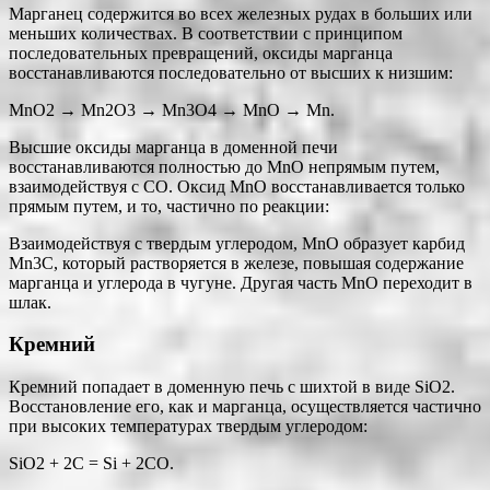
Марганец содержится во всех железных рудах в больших или
меньших количествах. В соответствии с принципом
последовательных превращений, оксиды марганца
восстанавливаются последовательно от высших к низшим:
MnO2 → Mn2O3 → Mn3O4 → MnO → Mn.
Высшие оксиды марганца в доменной печи
восстанавливаются полностью до MnO непрямым путем,
взаимодействуя с СО. Оксид MnO восстанавливается только
прямым путем, и то, частично по реакции:
Взаимодействуя с твердым углеродом, MnO образует карбид
Mn3C, который растворяется в железе, повышая содержание
марганца и углерода в чугуне. Другая часть MnO переходит в
шлак.
Кремний
Кремний попадает в доменную печь с шихтой в виде SiO2.
Восстановление его, как и марганца, осуществляется частично
при высоких температурах твердым углеродом:
SiO2 + 2C = Si + 2CO.