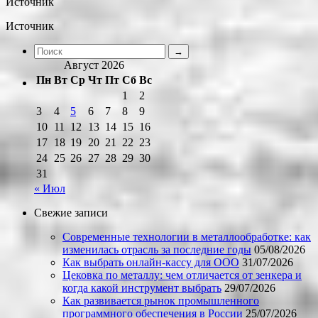
Источник
Источник
Август 2026
Пн
Вт
Ср
Чт
Пт
Сб
Вс
1
2
3
4
5
6
7
8
9
10
11
12
13
14
15
16
17
18
19
20
21
22
23
24
25
26
27
28
29
30
31
« Июл
Свежие записи
Современные технологии в металлообработке: как
изменилась отрасль за последние годы
05/08/2026
Как выбрать онлайн-кассу для ООО
31/07/2026
Цековка по металлу: чем отличается от зенкера и
когда какой инструмент выбрать
29/07/2026
Как развивается рынок промышленного
программного обеспечения в России
25/07/2026