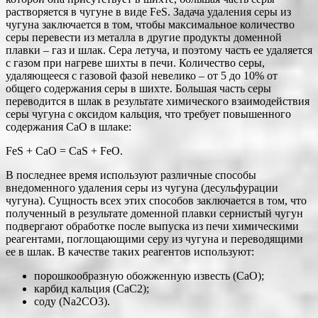
растворяется в чугуне в виде FeS. Задача удаления серы из
чугуна заключается в том, чтобы максимальное количество
серы перевести из металла в другие продукты доменной
плавки – газ и шлак. Сера летуча, и поэтому часть ее удаляется
с газом при нагреве шихты в печи. Количество серы,
удаляющееся с газовой фазой невелико – от 5 до 10% от
общего содержания серы в шихте. Большая часть серы
переводится в шлак в результате химического взаимодействия
серы чугуна с оксидом кальция, что требует повышенного
содержания СаО в шлаке:
FeS + CaO = CaS + FeO.
В последнее время используют различные способы
внедоменного удаления серы из чугуна (десульфурации
чугуна). Сущность всех этих способов заключается в том, что
полученный в результате доменной плавки сернистый чугун
подвергают обработке после выпуска из печи химическими
реагентами, поглощающими серу из чугуна и переводящими
ее в шлак. В качестве таких реагентов используют:
порошкообразную обожженную известь (СаО);
карбид кальция (СаС2);
соду (Na2CO3).