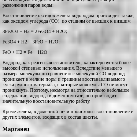
разложения паров воды:
Восстановление оксидов железа водородом происходит также,
как оксидом углерода (СО), по стадиям от высших к низшим
3Fe2O3 + H2 = 2Fe3O4 + H2O;
Fe3O4 + H2 = 3FeO + H2O;
FeO + H2 = Fe + H2O.
Водород, как реагент-восстановитель, характеризуется более
высокой степенью использования. Вследствие меньшего
размера молекулы по сравнению с молекулой СО водород
проникает в мелкие поры и трещины восстанавливаемого
куска рудного материала, в которые молекулы СО не могут
проникнуть. Поэтому, несмотря на относительно небольшое
содержание водорода в доменном газе, он производит
значительную восстановительную работу.
Кроме железа, в доменной печи происходит восстановление и
других элементов, входящих в состав шихты.
Марганец