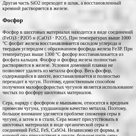
Другая часть SiO2 переходит в шлак, а восстановленный
кремний растворяется в железе.
Фосфор
Фосфор в шихтовых материалах находится в виде соединений
(FeO)3 ⋅ P2O5 и (СаО)3 ⋅ P2O5. При температурах выше 1000
°С фосфат железа восстанавливается оксидом углерода и
твердым углеродом с образованием фосфида железа Fe3P. При
температурах выше 1300 °С фосфор восстанавливается из
фосфата кальция. Фосфор и фосфид железа полностью
растворяются в железе. Условия доменной плавки не
позволяют удалить из металла фосфор. Весь фосфор,
содержащийся в шихте, восстанавливается и полностью
переходит в чугун. Поэтому, единственным способом
получения малофосфористых чугунов является использование
чистых по фосфору шихтовых материалов.
Сера, наряду с фосфором и мышьяком, относится к вредным
примесям чугуна, ухудшающим качество металла. Поэтому,
большое внимание уделяется проблеме снижения серы в
чугуне, а затем и в стали. Сера может присутствовать в
шихтовых материалах в виде органической серы и
соединений FeS2, FeS, СaSO4. Независимо от формы, в
которой она присутствует в шихте, большая часть серы